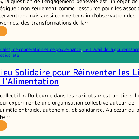
S, la question de l’engagement bénévole est un objet de
égique : non seulement comme ressource pour les associ
tervention, mais aussi comme terrain d’observation des
oyennes, des transformations de la…
es
ngagements
névoles
riales, de coopération et de gouvernance
, 
Le travail de la gouvernanc
u
sociocrate
œur
es
lieu Solidaire pour Réinventer les L
avaux
u
 l’Alimentation
ris
collectif « Du beurre dans les haricots » est un tiers-li
, qui expérimente une organisation collective autour de
qui mêle entraide, autonomie, et solidarité. Au cœur du p
rte…
n
ers-