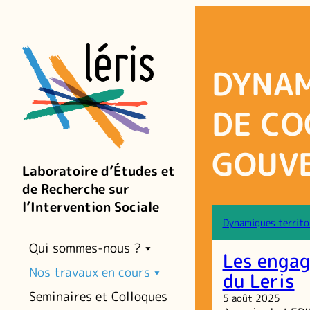
Aller
au
contenu
DYNAM
DE CO
GOUV
Laboratoire d’Études et
de Recherche sur
l’Intervention Sociale
Dynamiques territo
Qui sommes-nous ?
Les engag
Nos travaux en cours
du Leris
Seminaires et Colloques
5 août 2025