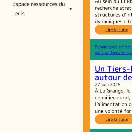
Au sein du LERI
Espace ressources du
recherche strat
Leris
structures d’in
dynamiques cit
:
Lire la suite
L
e
bé
Dynamiques territo
a
dans un tiers-lieu 
c
d
Un Tiers-
tr
d
autour de
Le
27 juin 2025
À La Grange, le 
en milieu rural
l’alimentation 
une volonté fo
:
Lire la suite
U
Ti