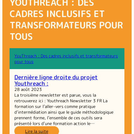
YOUTHREACH : DES
CADRES INCLUSIFS ET
TRANSFORMATEURS POUR
TOUS
YouThreach : Des cadres inclusifs et transformateurs
pour tous
Dernière ligne droite du projet
Youthreach :
28 août 2023
La troisième newsletter est parue, vous la
retrouverez ici : Youthreach Newsletter 3 FR La
formation sur l’aller-vers comme pratique
d’intermédiation ainsi que le guide méthodologique
prennent forme, l’ensemble de ces outils sera
présenté lors d’une formation action le…
:
Lire la suite