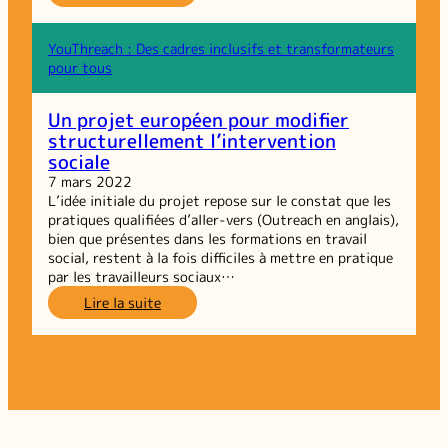
Dernière
ligne
droite
YouThreach : Des cadres inclusifs et transformateurs
du
pour tous
projet
Youthreach :
Un projet européen pour modifier
structurellement l’intervention
sociale
7 mars 2022
L’idée initiale du projet repose sur le constat que les
pratiques qualifiées d’aller-vers (Outreach en anglais),
bien que présentes dans les formations en travail
social, restent à la fois difficiles à mettre en pratique
par les travailleurs sociaux…
:
Lire la suite
Un
projet
européen
pour
modifier
structurellement
l’intervention