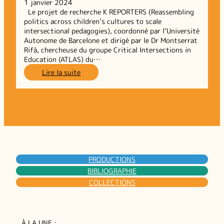
1 janvier 2024
Le projet de recherche K REPORTERS (Reassembling
politics across children’s cultures to scale
intersectional pedagogies), coordonné par l’Université
Autonome de Barcelone et dirigé par le Dr Montserrat
Rifà, chercheuse du groupe Critical Intersections in
Education (ATLAS) du…
:
Lire la suite
K-
Reporters,
les
politiques
et
cultures
des
enfants,
Projet
PRODUCTIONS
de
BIBLIOGRAPHIE
recherche
COLLECTIONS
international
À LA UNE :