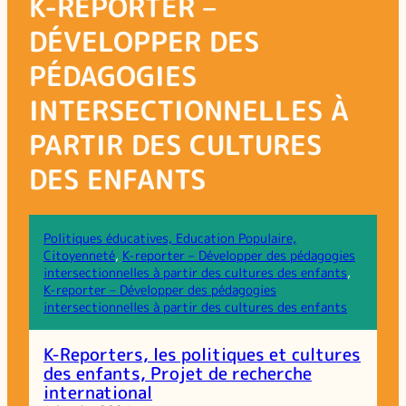
K-REPORTER –
DÉVELOPPER DES
PÉDAGOGIES
INTERSECTIONNELLES À
PARTIR DES CULTURES
DES ENFANTS
Politiques éducatives, Education Populaire,
Citoyenneté
, 
K-reporter – Développer des pédagogies
intersectionnelles à partir des cultures des enfants
, 
K-reporter – Développer des pédagogies
intersectionnelles à partir des cultures des enfants
K-Reporters, les politiques et cultures
des enfants, Projet de recherche
international