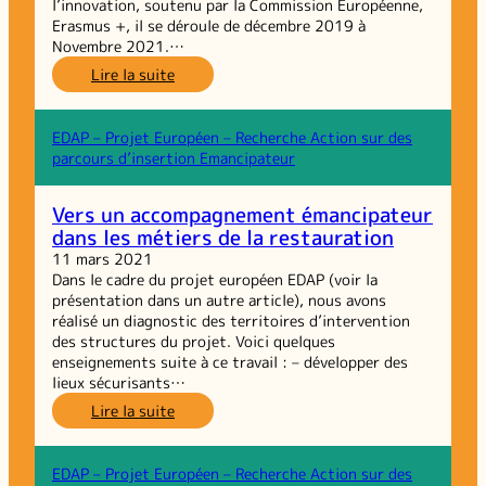
l’innovation, soutenu par la Commission Européenne,
Erasmus +, il se déroule de décembre 2019 à
Novembre 2021.…
:
Lire la suite
EDAP :
Accompagner
autrement
EDAP – Projet Européen – Recherche Action sur des
les
parcours d’insertion Emancipateur
personnes :
qu’est-
Vers un accompagnement émancipateur
ce
dans les métiers de la restauration
que
cela
11 mars 2021
change ?
Dans le cadre du projet européen EDAP (voir la
présentation dans un autre article), nous avons
réalisé un diagnostic des territoires d’intervention
des structures du projet. Voici quelques
enseignements suite à ce travail : – développer des
lieux sécurisants…
:
Lire la suite
Vers
un
accompagnement
EDAP – Projet Européen – Recherche Action sur des