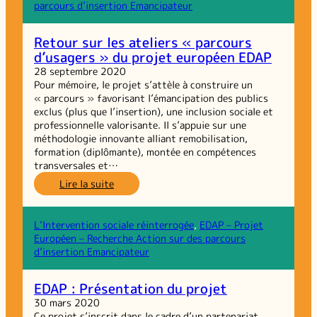
émancipateur
parcours d’insertion Emancipateur
dans
les
Retour sur les ateliers « parcours
métiers
d’usagers » du projet européen EDAP
de
la
28 septembre 2020
restauration
Pour mémoire, le projet s’attèle à construire un
« parcours » favorisant l’émancipation des publics
exclus (plus que l’insertion), une inclusion sociale et
professionnelle valorisante. Il s’appuie sur une
méthodologie innovante alliant remobilisation,
formation (diplômante), montée en compétences
transversales et…
:
Lire la suite
Retour
sur
les
L’Intervention sociale réinterrogée
, 
EDAP – Projet
ateliers
Européen – Recherche Action sur des parcours
« parcours
d’insertion Emancipateur
d’usagers »
du
EDAP : Présentation du projet
projet
30 mars 2020
européen
Ce projet s’inscrit dans le cadre d’un partenariat