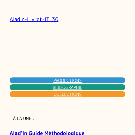
Aladin-Livret-IT_36
PRODUCTIONS
BIBLIOGRAPHIE
COLLECTIONS
À LA UNE :
Alad’In Guide Méthodologique