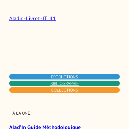
Aladin-Livret-IT_41
PRODUCTIONS
BIBLIOGRAPHIE
COLLECTIONS
À LA UNE :
Alad’In Guide Méthodologique