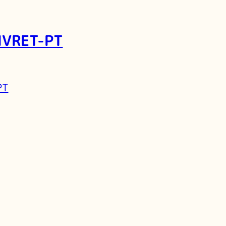
IVRET-PT
PT