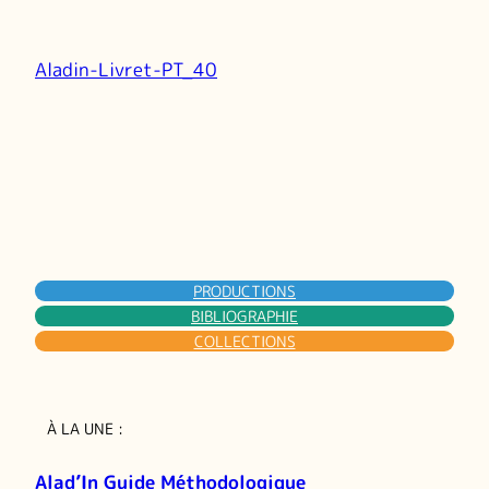
Aladin-Livret-PT_40
PRODUCTIONS
BIBLIOGRAPHIE
COLLECTIONS
À LA UNE :
Alad’In Guide Méthodologique