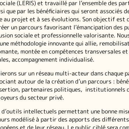
sociale (LERIS) et travaillé par l’ensemble des par
nsi que par les bénéficiaires qui seront associés d
e au projet et à ses évolutions. Son objectif est 
éer un parcours favorisant l’émancipation des p
lusion sociale et professionnelle valorisante. Nou
une méthodologie innovante qui allie, remobilisat
ômante, montée en compétences transversales et
es, accompagnement individualisé.
ierons sur un réseau multi-acteur dans chaque p
ociant autour de la création d’un parcours : bénéf
sertion, partenaires politiques, institutionnels 
loyeurs du secteur privé.
n d’outils intellectuels permettant une bonne mis
urs modélisé à partir des apports des différents
opéens et de leur réseau. Le public ciblé sera co