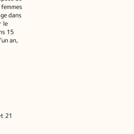
s femmes
age dans
 le
ns 15
’un an,
et 21