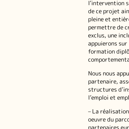
l’intervention 
de ce projet ai
pleine et entièr
permettre de cr
exclus, une inc
appuierons sur 
formation dipl
comportemental
Nous nous appu
partenaire, ass
structures d’in
l’emploi et emp
– La réalisatio
oeuvre du parco
partenaires eur