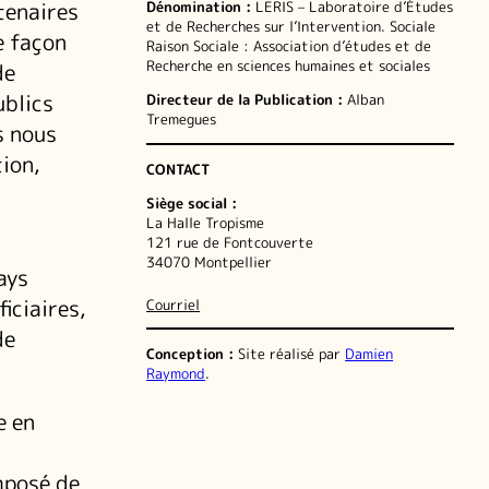
tenaires
Dénomination :
LERIS – Laboratoire d’Études
et de Recherches sur l’Intervention. Sociale
e façon
Raison Sociale : Association d’études et de
Recherche en sciences humaines et sociales
de
ublics
Directeur de la Publication :
Alban
Tremegues
s nous
ion,
CONTACT
Siège social :
La Halle Tropisme
121 rue de Fontcouverte
34070 Montpellier
ays
iciaires,
Courriel
de
Conception :
Site réalisé par
Damien
Raymond
.
e en
mposé de