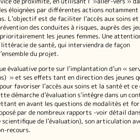
vice de proximité, en utilisant l’ »aller-vers » da
es éloignées par différentes actions notamment 
s. L’objectif est de faciliter l’accès aux soins et
prévention des conduites à risques, auprès des je
t prioritairement les jeunes femmes. Une attentio
 littéracie de santé, qui interviendra de façon
l’ensemble du projet.
e évaluative porte sur l’implantation d’un « ser
us) » et ses effets tant en direction des jeunes 
pour favoriser l’accès aux soins et la santé et ce
Cette démarche d’évaluation s’intègre dans un con
ettant en avant les questions de modalités et fo
roposé par de nombreux rapports -voir détail dans
scientifique de l’évaluation), son articulation av
on-recours.