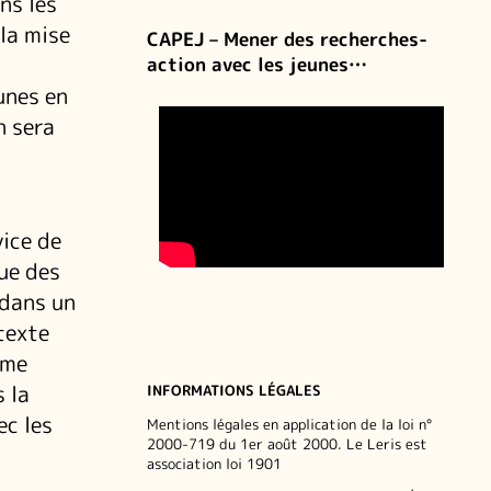
ns les
la mise
CAPEJ – Mener des recherches-
action avec les jeunes…
unes en
n sera
vice de
que des
 dans un
texte
rme
 la
INFORMATIONS LÉGALES
ec les
Mentions légales en application de la loi n°
2000-719 du 1er août 2000. Le Leris est
association loi 1901