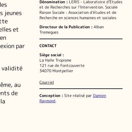
Dénomination :
LERIS – Laboratoire d’Études
les
et de Recherches sur l’Intervention. Sociale
s jeunes
Raison Sociale : Association d’études et de
Recherche en sciences humaines et sociales
tte
Directeur de la Publication :
Alban
lles et
Tremegues
 en
lexion par
CONTACT
Siège social :
La Halle Tropisme
121 rue de Fontcouverte
 validité
34070 Montpellier
Courriel
même, au
ents de
Conception :
Site réalisé par
Damien
la
Raymond
.