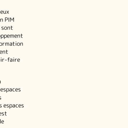
ieux
on PIM
 sont
loppement
formation
ment
ir-faire
n
 espaces
s
es espaces
est
de