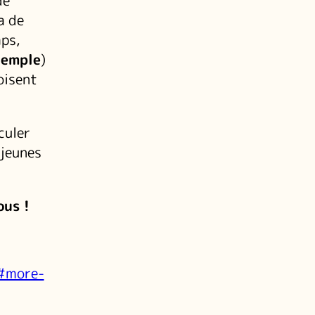
de
a de
mps,
xemple
)
oisent
culer
 jeunes
ous !
8#more-