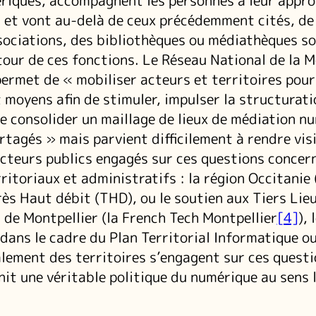
riques, accompagnent les personnes à leur appro
 et vont au-delà de ceux précédemment cités, de
ociations, des bibliothèques ou médiathèques so
our de ces fonctions. Le Réseau National de la M
ermet de « mobiliser acteurs et territoires pour
moyens afin de stimuler, impulser la structurati
e consolider un maillage de lieux de médiation n
rtagés » mais parvient difficilement à rendre vis
acteurs publics engagés sur ces questions concer
ritoriaux et administratifs : la région Occitanie 
rès Haut débit (THD), ou le soutien aux Tiers Lieu
 de Montpellier (la French Tech Montpellier
[4]
), 
ans le cadre du Plan Territorial Informatique ou 
ement des territoires s’engagent sur ces questi
init une véritable politique du numérique au sens 