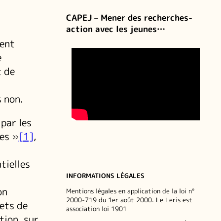
CAPEJ – Mener des recherches-
action avec les jeunes…
pent
e
t de
s non.
par les
nes »
[1]
,
tielles
INFORMATIONS LÉGALES
on
Mentions légales en application de la loi n°
2000-719 du 1er août 2000. Le Leris est
ets de
association loi 1901
tion, sur