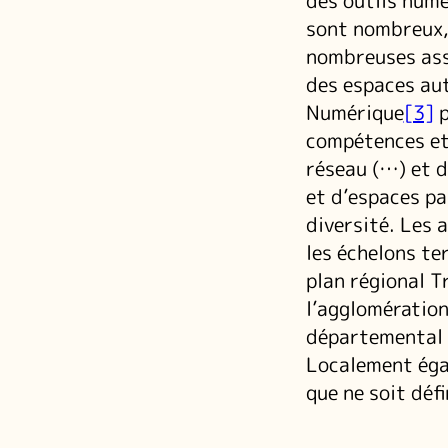
des outils numé
sont nombreux,
nombreuses ass
des espaces aut
Numérique
[3]
p
compétences et 
réseau (…) et d
et d’espaces pa
diversité. Les 
les échelons ter
plan régional T
l’agglomération
départemental d
Localement égal
que ne soit déf