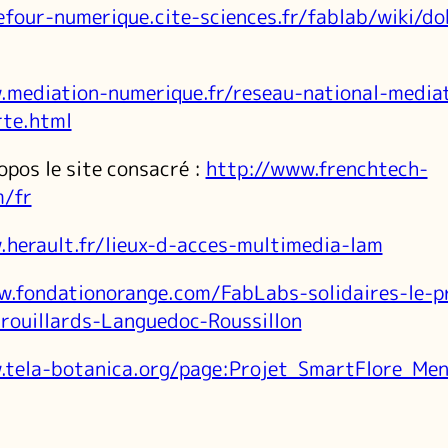
efour-numerique.cite-sciences.fr/fablab/wiki/d
.mediation-numerique.fr/reseau-national-media
rte.html
opos le site consacré :
http://www.frenchtech-
m/fr
.herault.fr/lieux-d-acces-multimedia-lam
w.fondationorange.com/FabLabs-solidaires-le-p
rouillards-Languedoc-Roussillon
.tela-botanica.org/page:Projet_SmartFlore_Me