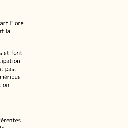
art Flore
t la
s et font
cipation
nt pas.
umérique
tion
fférentes