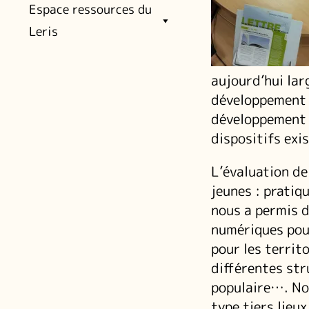
Espace ressources du
Leris
aujourd’hui lar
développement 
développement h
dispositifs exi
L’évaluation de
jeunes : pratiq
nous a permis d
numériques pour
pour les territ
différentes str
populaire…. No
type tiers lieu