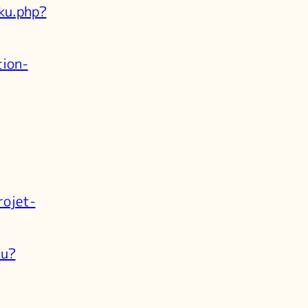
oku.php?
tion-
rojet-
nu?