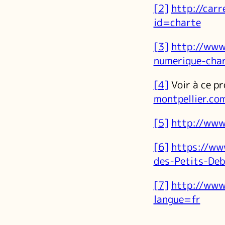
[2]
http://carr
id=charte
[3]
http://www
numerique-cha
[4]
Voir à ce pr
montpellier.co
[5]
http://www
[6]
https://ww
des-Petits-Deb
[7]
http://www
langue=fr