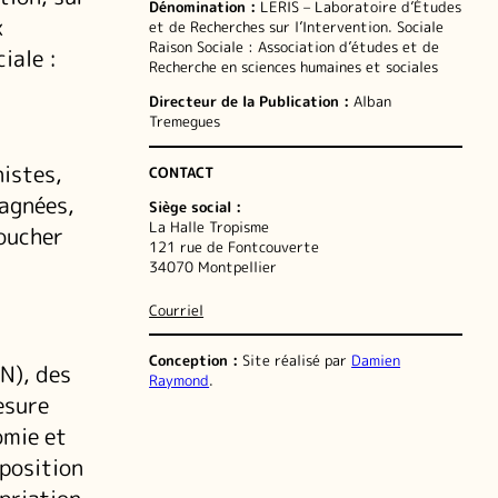
Dénomination :
LERIS – Laboratoire d’Études
x
et de Recherches sur l’Intervention. Sociale
Raison Sociale : Association d’études et de
iale :
Recherche en sciences humaines et sociales
Directeur de la Publication :
Alban
Tremegues
istes,
CONTACT
pagnées,
Siège social :
La Halle Tropisme
boucher
121 rue de Fontcouverte
34070 Montpellier
Courriel
Conception :
Site réalisé par
Damien
N), des
Raymond
.
esure
omie et
sposition