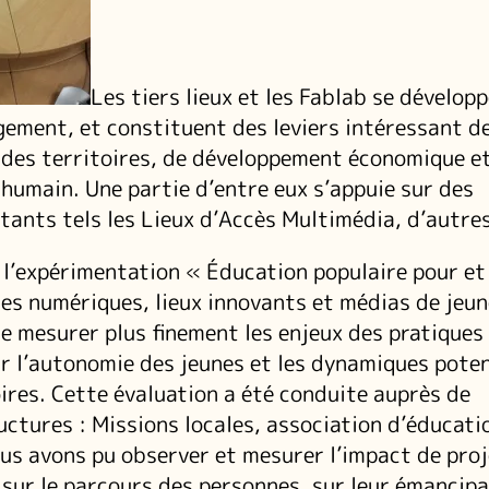
Les tiers lieux et les Fablab se dévelop
gement, et constituent des leviers intéressant d
des territoires, de développement économique e
umain. Une partie d’entre eux s’appuie sur des
stants tels les Lieux d’Accès Multimédia, d’autre
 l’expérimentation « Éducation populaire pour et 
ues numériques, lieux innovants et médias de jeu
e mesurer plus finement les enjeux des pratiques
 l’autonomie des jeunes et les dynamiques poten
oires. Cette évaluation a été conduite auprès de
uctures : Missions locales, association d’éducati
us avons pu observer et mesurer l’impact de proj
x sur le parcours des personnes, sur leur émancipa