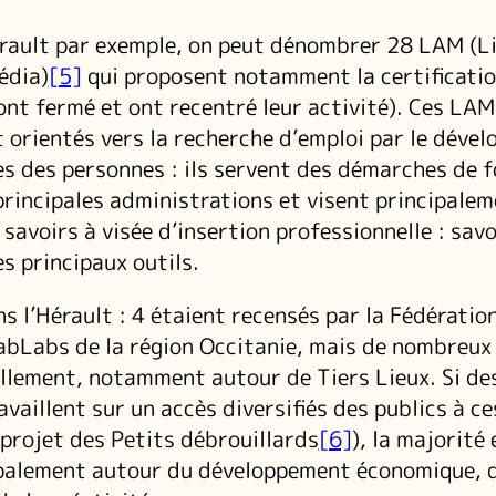
érault par exemple, on peut dénombrer 28 LAM (L
édia)
[5]
qui proposent notamment la certificati
ont fermé et ont recentré leur activité). Ces LAM
 orientés vers la recherche d’emploi par le déve
s des personnes : ils servent des démarches de 
principales administrations et visent principale
 savoirs à visée d’insertion professionnelle : savo
les principaux outils.
s l’Hérault : 4 étaient recensés par la Fédératio
abLabs de la région Occitanie, mais de nombreux
llement, notamment autour de Tiers Lieux. Si de
availlent sur un accès diversifiés des publics à c
 projet des Petits débrouillards
[6]
), la majorité 
ipalement autour du développement économique, 