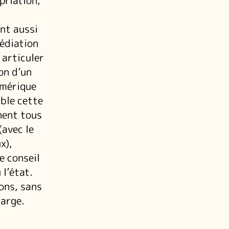
priation,
nt aussi
édiation
 articuler
on d’un
umérique
ible cette
nent tous
(avec le
x),
le conseil
l’état.
ons, sans
large.