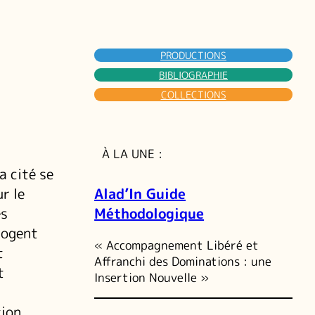
PRODUCTIONS
BIBLIOGRAPHIE
COLLECTIONS
À LA UNE :
a cité se
Alad’In Guide
r le
Méthodologique
es
rogent
« Accompagnement Libéré et
t
Affranchi des Dominations : une
t
Insertion Nouvelle »
tion