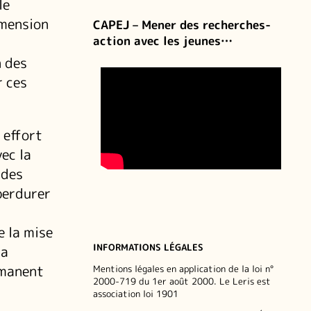
le
imension
CAPEJ – Mener des recherches-
action avec les jeunes…
n des
r ces
.
 effort
ec la
 des
perdurer
e la mise
INFORMATIONS LÉGALES
la
rmanent
Mentions légales en application de la loi n°
2000-719 du 1er août 2000. Le Leris est
association loi 1901