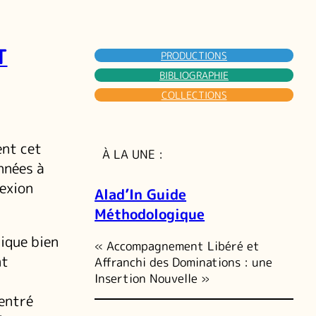
T
PRODUCTIONS
BIBLIOGRAPHIE
COLLECTIONS
ent cet
À LA UNE :
nnées à
lexion
Alad’In Guide
Méthodologique
tique bien
« Accompagnement Libéré et
nt
Affranchi des Dominations : une
Insertion Nouvelle »
centré