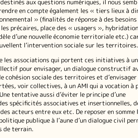
 destinés aux questions numériques, il nous semb
endre en compte également les « tiers lieux à d
ronnemental » (finalités de réponse à des besoins
 les précaires, place des « usagers », hybridatio
èle d’une nouvelle économie territoriale etc.) ca
vellent l’intervention sociale sur les territoires
e les associations qui portent ces initiatives à un
ollectif pour envisager, un dialogue constructif av
e cohésion sociale des territoires et d’envisager
tées, voir collectives, à un AMI qui a vocation à 
Une tentative aussi d’éviter le principe d’une
es spécificités associatives et insertionnelles, d
des acteurs entre eux etc. De reposer en somme 
politique publique à l’aune d’un dialogue civil pe
s de terrain.