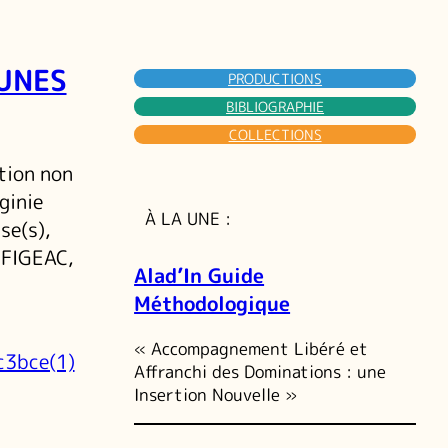
EUNES
PRODUCTIONS
BIBLIOGRAPHIE
COLLECTIONS
ation non
ginie
À LA UNE :
se(s),
à FIGEAC,
Alad’In Guide
Méthodologique
« Accompagnement Libéré et
c3bce(1)
Affranchi des Dominations : une
Insertion Nouvelle »