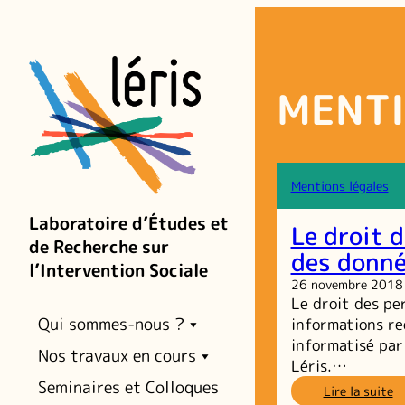
Aller
au
contenu
MENTI
Mentions légales
Laboratoire d’Études et
Le droit 
de Recherche sur
des donn
l’Intervention Sociale
26 novembre 2018
Le droit des pe
Qui sommes-nous ?
informations rec
informatisé par 
Nos travaux en cours
Léris.…
Seminaires et Colloques
:
Lire la suite