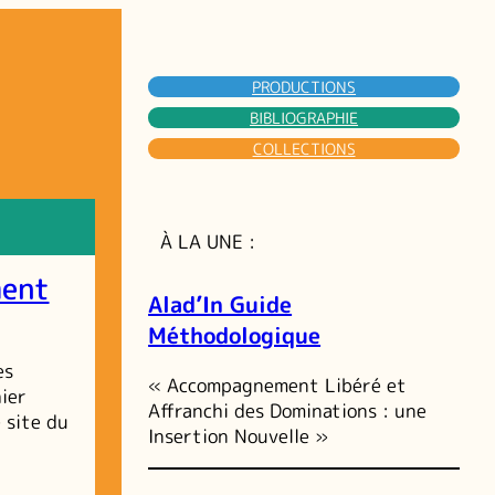
PRODUCTIONS
BIBLIOGRAPHIE
COLLECTIONS
À LA UNE :
ment
Alad’In Guide
Méthodologique
es
« Accompagnement Libéré et
ier
Affranchi des Dominations : une
 site du
Insertion Nouvelle »