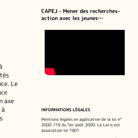
CAPEJ – Mener des recherches-
action avec les jeunes…
à
étés
nce. Le
nce
n axe
 à
INFORMATIONS LÉGALES
s
Mentions légales en application de la loi n°
2000-719 du 1er août 2000. Le Leris est
association loi 1901