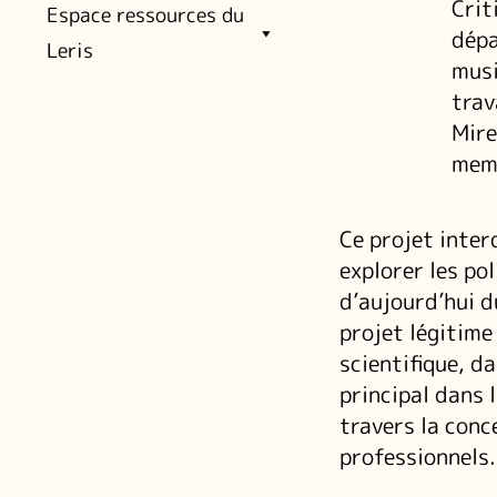
Crit
Espace ressources du
dépa
Leris
musi
trav
Mire
mem
Ce projet interd
explorer les pol
d’aujourd’hui d
projet légitime
scientifique, d
principal dans
travers la conc
professionnels.