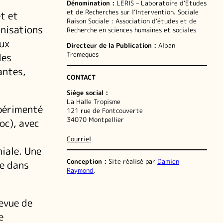
Dénomination :
LERIS – Laboratoire d’Études
et de Recherches sur l’Intervention. Sociale
t et
Raison Sociale : Association d’études et de
anisations
Recherche en sciences humaines et sociales
ux
Directeur de la Publication :
Alban
Tremegues
les
antes,
CONTACT
Siège social :
La Halle Tropisme
périmenté
121 rue de Fontcouverte
34070 Montpellier
oc), avec
Courriel
niale. Une
Conception :
Site réalisé par
Damien
te dans
Raymond
.
evue de
e