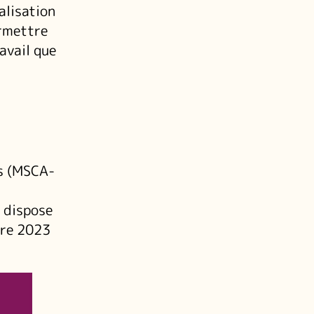
alisation
ermettre
avail que
es (MSCA-
t dispose
bre 2023