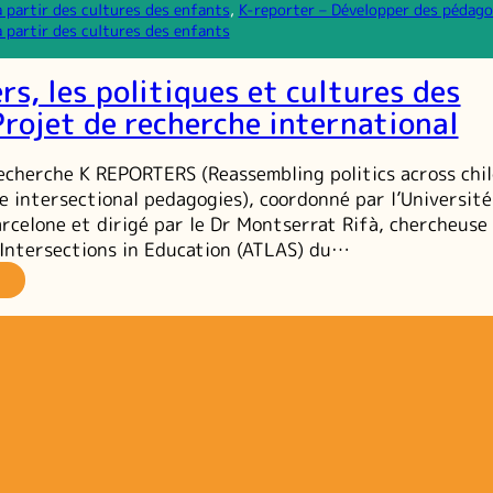
à partir des cultures des enfants
, 
K-reporter – Développer des pédago
à partir des cultures des enfants
rs, les politiques et cultures des
Projet de recherche international
cherche K REPORTERS (Reassembling politics across chil
le intersectional pedagogies), coordonné par l’Université
celone et dirigé par le Dr Montserrat Rifà, chercheuse
 Intersections in Education (ATLAS) du…
porters,
s
litiques
ltures
es
fants,
ojet
e