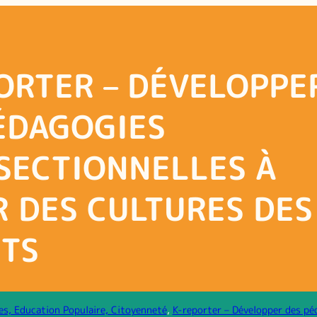
ORTER – DÉVELOPPE
ÉDAGOGIES
SECTIONNELLES À
R DES CULTURES DES
TS
es, Education Populaire, Citoyenneté
, 
K-reporter – Développer des pé