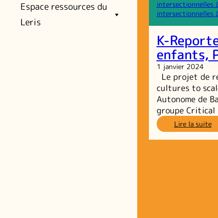
intersectionnelles 
Espace ressources du
intersectionnelles 
Leris
K-Reporte
enfants, 
1 janvier 2024
Le projet de re
cultures to sca
Autonome de Bar
groupe Critical
:
Lire la suite
K-
Re
le
po
et
cu
d
en
Pr
d