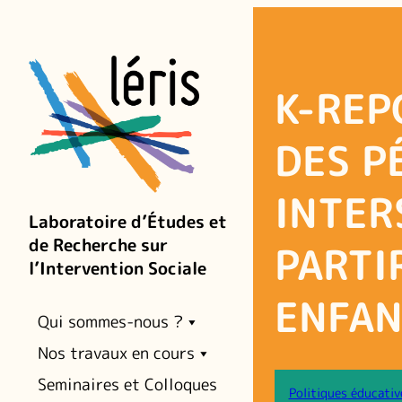
Aller
au
contenu
K-REP
DES P
INTER
Laboratoire d’Études et
de Recherche sur
PARTI
l’Intervention Sociale
ENFAN
Qui sommes-nous ?
Nos travaux en cours
Seminaires et Colloques
Politiques éducativ