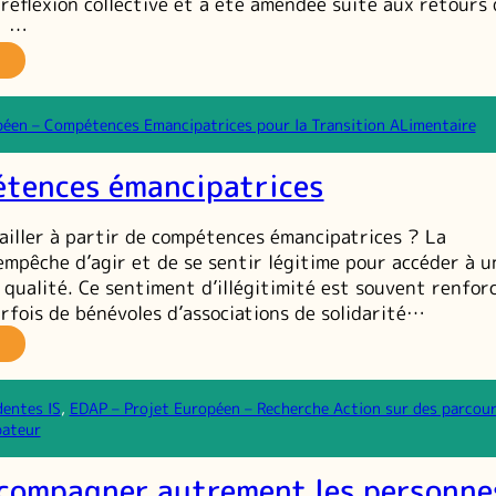
 réflexion collective et a été amendée suite aux retours 
. …
n
ojet
i
éen – Compétences Emancipatrices pour la Transition ALimentaire
olue
u
tences émancipatrices
é
e
vailler à partir de compétences émancipatrices ? La
ise
empêche d’agir et de se sentir légitime pour accéder à u
ais
 qualité. Ce sentiment d’illégitimité est souvent renfor
arfois de bénévoles d’associations de solidarité…
on
vantage
es
ompétences
ancipatrices
dentes IS
, 
EDAP – Projet Européen – Recherche Action sur des parcou
pateur
compagner autrement les personne