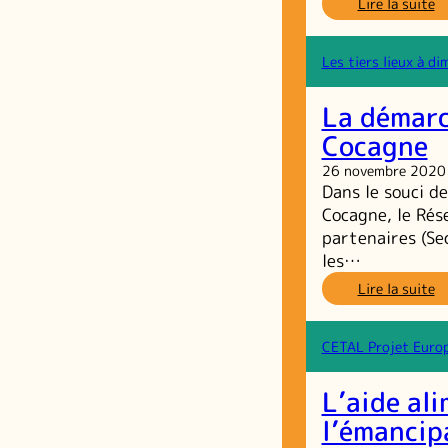
:
Lire la suite
Ve
u
a
Les tiers lieux à d
é
d
La démarc
le
mé
Cocagne
d
26 novembre 2020
la
Dans le souci d
re
Cocagne, le Rés
partenaires (Sec
les…
:
Lire la suite
L
d
d
CETAL Projet Europ
d
Ja
L’aide al
d
C
l’émancip