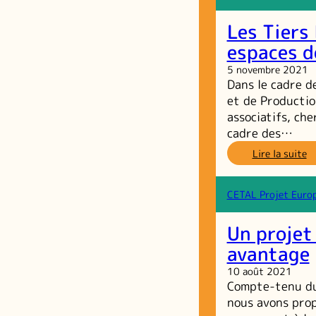
la
Re
Les Tiers 
Ac
Ti
espaces d
Li
5 novembre 2021
d
Dans le cadre d
So
et
et de Productio
Tr
associatifs, che
Al
cadre des…
–
2
:
Lire la suite
n
L
2
Ti
li
CETAL Projet Europ
d
so
Un projet 
al
d
avantage
es
10 août 2021
d
Compte-tenu du 
co
nous avons prop