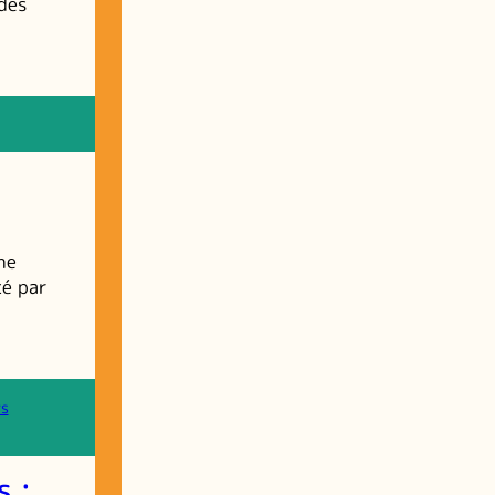
des
ne
cé par
rs
s :