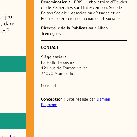
Dénomination :
LERIS – Laboratoire d’Études
et de Recherches sur l’Intervention. Sociale
Raison Sociale : Association d’études et de
enjeu
Recherche en sciences humaines et sociales
t, dans
Directeur de la Publication :
Alban
tes?
Tremegues
CONTACT
Siège social :
La Halle Tropisme
121 rue de Fontcouverte
34070 Montpellier
Courriel
Conception :
Site réalisé par
Damien
Raymond
.