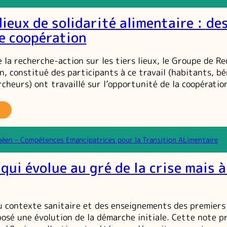
cherche-
lieux de solidarité alimentaire : de
tion
ers
e coopération
eux
e
e la recherche-action sur les tiers lieux, le Groupe de R
lidarité
n, constitué des participants à ce travail (habitants, b
ansition
rcheurs) ont travaillé sur l’opportunité de la coopératio
imentaire
3
ovembre
es
021
ers
eux
éen – Compétences Emancipatrices pour la Transition ALimentaire
e
lidarité
qui évolue au gré de la crise mais à
imentaire :
es
paces
e
contexte sanitaire et des enseignements des premiers 
opération
osé une évolution de la démarche initiale. Cette note p