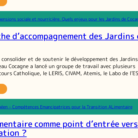
rs
n
ccompagnement
imensions sociale et nourricière. Quels enjeux pour les Jardins de Coca
mancipateur
ans
he d’accompagnement des Jardins 
s
tiers
e
e consolider et de soutenir le développement des Jardins
stauration
eau Cocagne a lancé un groupe de travail avec plusieurs
ours Catholique, le LERIS, CIVAM, Atemis, le Labo de l’ES
a
émarche
’accompagnement
éen – Compétences Emancipatrices pour la Transition ALimentaire
es
rdins
imentaire comme point d’entrée vers
e
ocagne
ation ?