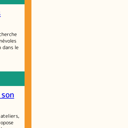
s
echerche
énévoles
n dans le
 son
ateliers,
ropose