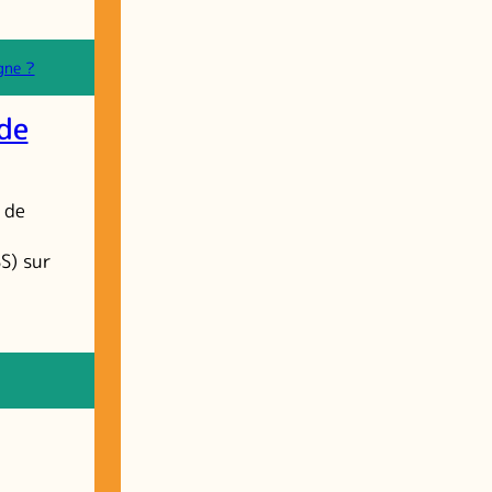
gne ?
de
 de
S) sur