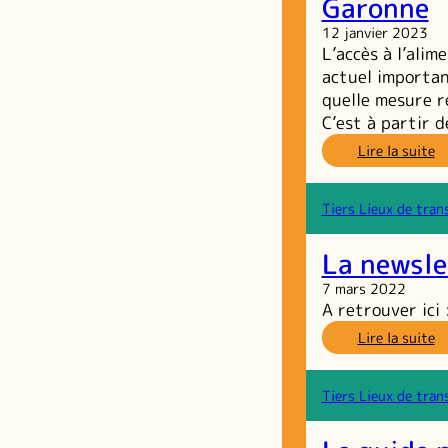
Garonne
ra
12 janvier 2023
d
L’accès à l’ali
d
actuel importan
quelle mesure r
C’est à partir 
:
Lire la suite
A
d
dé
Tiers Lieux de tran
al
e
La newsle
H
G
7 mars 2022
A retrouver ic
:
Lire la suite
L
ne
n
Tiers Lieux de tran
d
la