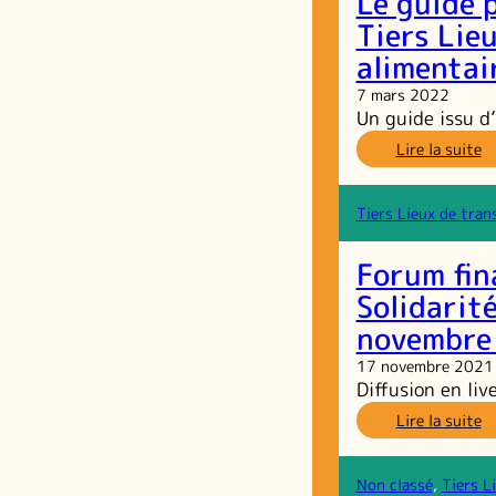
Le guide 
re
ac
Tiers Lieu
alimentai
7 mars 2022
Un guide issu d’
:
Lire la suite
L
gu
p
Tiers Lieux de tran
p
la
Forum fin
c
co
Solidarit
d
novembre
Ti
Li
17 novembre 2021
d
Diffusion en li
so
:
Lire la suite
et
F
d
fi
tr
d
al
Non classé
, 
Tiers L