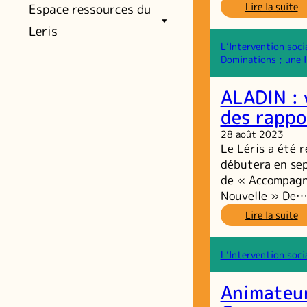
:
Lire la suite
Espace ressources du
L
Leris
N
d
L’Intervention soci
pr
Dominations ; une I
Al
N
ALADIN : 
des rappo
28 août 2023
Le Léris a été 
débutera en se
de « Accompagne
Nouvelle » De
:
Lire la suite
A
ve
u
L’Intervention soci
d
d
Animateur
dé
d