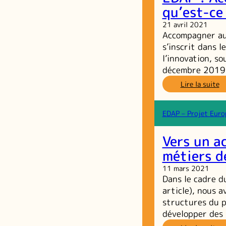
qu’est-ce
21 avril 2021
Accompagner au
s’inscrit dans 
l’innovation, s
décembre 2019
:
Lire la suite
ED
A
a
EDAP – Projet Euro
le
pe
Vers un a
qu
ce
métiers d
q
11 mars 2021
ce
Dans le cadre d
c
article), nous a
structures du p
développer des 