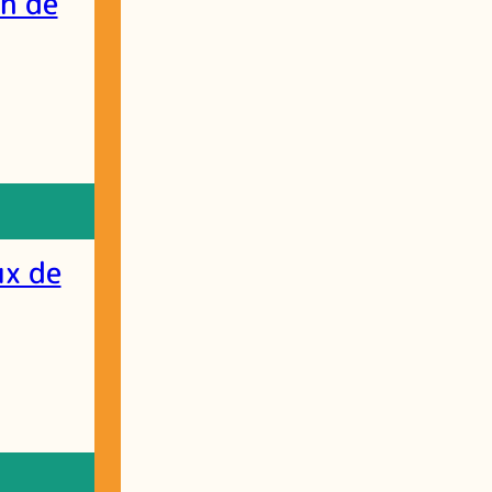
n de
ux de