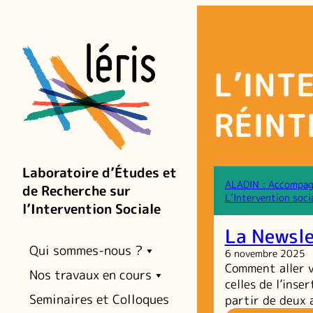
Aller
au
contenu
L’INT
RÉINT
Laboratoire d’Études et
ALADIN : Accompagn
de Recherche sur
L’Intervention soci
l’Intervention Sociale
La Newsle
Qui sommes-nous ?
6 novembre 2025
Comment aller v
Nos travaux en cours
celles de l’ins
Seminaires et Colloques
partir de deux 