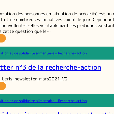
pports
e
mentation des personnes en situation de précarité est un 
omination
t et de nombreuses initiatives voient le jour. Cependan
enouvellent-t-elles véritablement les pratiques existan
de cette question que le…
nimateur
e
mocratie
sition et de solidarité alimentaire – Recherche-action
imentaire
n
tter n°3 de la recherche-action
aute
aronne
i : Leris_newsletter_mars2021_V2
a
wsletter
°3
sition et de solidarité alimentaire – Recherche-action
e