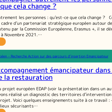
 que cela change ?
trement les personnes : qu’est-ce que cela change ? C
le cadre d’un partenariat stratégique européen autour d
outenu par la Commission Européenne, Erasmus +, il se dé
 à Novembre 2021.…
AP :
ccompagner
utrement
péen – Recherche Action sur des parcours d’insertion Emancipateur
s
rsonnes :
ccompagnement émancipateur dans 
’est-
e la restauration
ue
la
u projet européen EDAP (voir la présentation dans un au
hange ?
vons réalisé un diagnostic des territoires d’intervention
rojet. Voici quelques enseignements suite à ce travail : 
lieux sécurisants…