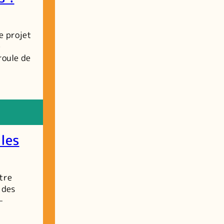
e projet
e
roule de
les
tre
 des
–