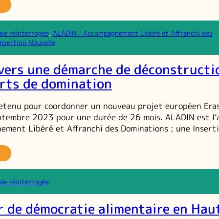
a
ewsletter
u
ale réinterrogée
, 
ALADIN : Accompagnement Libéré et Affranchi des
ojet
nsertion Nouvelle
ad’in,
°3
vers une démarche de déconstructi
rts de domination
retenu pour coordonner un nouveau projet européen Eras
ptembre 2023 pour une durée de 26 mois. ALADIN est l
ment Libéré et Affranchi des Dominations ; une Insert
…
LADIN :
rs
ne
ale réinterrogée
émarche
e
 de démocratie alimentaire en Hau
construction
es