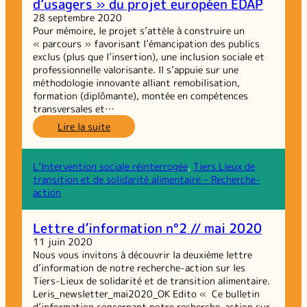
d’usagers » du projet européen EDAP
projet
et
28 septembre 2020
de
Pour mémoire, le projet s’attèle à construire un
l’évaluation
« parcours » favorisant l’émancipation des publics
exclus (plus que l’insertion), une inclusion sociale et
professionnelle valorisante. Il s’appuie sur une
méthodologie innovante alliant remobilisation,
formation (diplômante), montée en compétences
transversales et…
:
Lire la suite
Retour
sur
les
L’Intervention sociale réinterrogée
, 
Tiers Lieux de
ateliers
transition et de solidarité alimentaire – Recherche-
« parcours
action
d’usagers »
du
Lettre d’information n°2 // mai 2020
projet
11 juin 2020
européen
Nous vous invitons à découvrir la deuxième lettre
EDAP
d’information de notre recherche-action sur les
Tiers-Lieux de solidarité et de transition alimentaire.
Leris_newsletter_mai2020_OK Edito « Ce bulletin
d’information concernant notre recherche-action sur