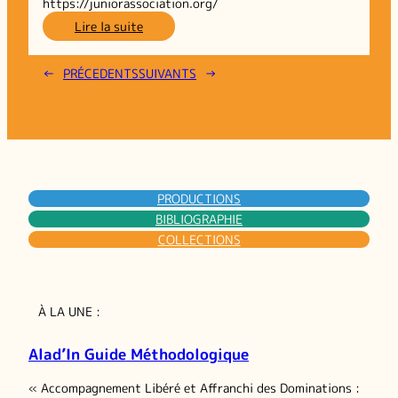
https://juniorassociation.org/
:
Lire la suite
L’émancipation
dans
←
PRÉCEDENTS
SUIVANTS
→
les
Juniors
Associations
PRODUCTIONS
BIBLIOGRAPHIE
COLLECTIONS
À LA UNE :
Alad’In Guide Méthodologique
« Accompagnement Libéré et Affranchi des Dominations :