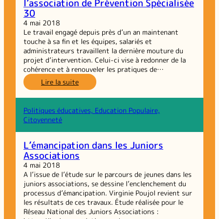
l’association de Prévention Spécialisée
pratiques
30
numériques,
lieux
4 mai 2018
innovants
Le travail engagé depuis près d’un an maintenant
et
touche à sa fin et les équipes, salariés et
médias
administrateurs travaillent la dernière mouture du
de
projet d’intervention. Celui-ci vise à redonner de la
jeunes
cohérence et à renouveler les pratiques de…
:
Lire la suite
Le
projet
d’intervention
Politiques éducatives, Education Populaire,
de
Citoyenneté
l’association
de
L’émancipation dans les Juniors
Prévention
Associations
Spécialisée
30
4 mai 2018
A l’issue de l’étude sur le parcours de jeunes dans les
juniors associations, se dessine l’enclenchement du
processus d’émancipation. Virginie Poujol revient sur
les résultats de ces travaux. Étude réalisée pour le
Réseau National des Juniors Associations :