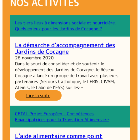
NOS ACTIVITÉS
Les tiers lieux à dimensions sociale et nourricière.
Quels enjeux pour les Jardins de Cocagne ?
La démarche d’accompagnement des
Jardins de Cocagne
26 novembre 2020
Dans le souci de consolider et de soutenir le
développement des Jardins de Cocagne, le Réseau
Cocagne a lancé un groupe de travail avec plusieurs
partenaires (Secours Catholique, le LERIS, CIVAM,
Atemis, le Labo de l’ESS) sur les…
:
Lire la suite
La
démarche
d’accompagnement
CETAL Projet Européen – Compétences
des
Emancipatrices pour la Transition ALimentaire
Jardins
de
L’aide alimentaire comme point
Cocagne