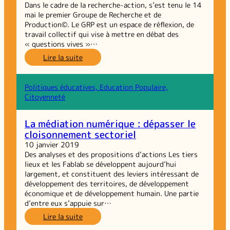
Dans le cadre de la recherche-action, s’est tenu le 14
mai le premier Groupe de Recherche et de
Production©. Le GRP est un espace de réflexion, de
travail collectif qui vise à mettre en débat des
« questions vives »…
:
Lire la suite
Tiers
Lieux
de
Politiques éducatives, Education Populaire,
la
Citoyenneté
Solidarité
Alimentaire :
La médiation numérique : dépasser le
Premier
cloisonnement sectoriel
GRP
10 janvier 2019
Des analyses et des propositions d’actions Les tiers
lieux et les Fablab se développent aujourd’hui
largement, et constituent des leviers intéressant de
développement des territoires, de développement
économique et de développement humain. Une partie
d’entre eux s’appuie sur…
:
Lire la suite
La