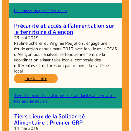
–
action :
Les missions précédentes IS
tiers
lieux
Précarité et accès à l’alimentation sur
de
le territoire d’Alençon
la
solidarité
23 mai 2019
alimentaire,
Pauline Scherer et Virginie Poujol ont engagé une
dernière
étude action depuis mars 2019 avec la ville et le CCAS
lettre
d’Alençon pour analyser le fonctionnement de la
d’info
coordination alimentaire locale, composée des
différentes structures qui participent du système
local…
:
Lire la suite
Précarité
et
accès
Tiers Lieux de transition et de solidarité alimentaire –
à
Recherche-action
l’alimentation
sur
Tiers Lieux de la Solidarité
le
Alimentaire : Premier GRP
territoire
d’Alençon
14 mai 2019