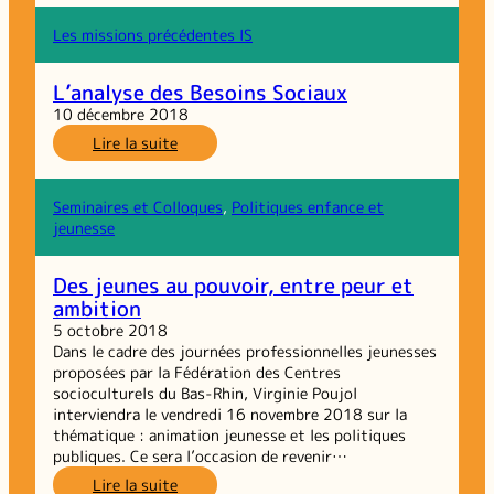
médiation
numérique :
Les missions précédentes IS
dépasser
le
L’analyse des Besoins Sociaux
cloisonnement
10 décembre 2018
sectoriel
:
Lire la suite
L’analyse
des
Besoins
Seminaires et Colloques
, 
Politiques enfance et
Sociaux
jeunesse
Des jeunes au pouvoir, entre peur et
ambition
5 octobre 2018
Dans le cadre des journées professionnelles jeunesses
proposées par la Fédération des Centres
socioculturels du Bas-Rhin, Virginie Poujol
interviendra le vendredi 16 novembre 2018 sur la
thématique : animation jeunesse et les politiques
publiques. Ce sera l’occasion de revenir…
:
Lire la suite