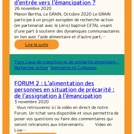
d’entrée vers l’émancipation ?
26 novembre 2020
Manon Bertha, Le GRAIN, Octobre 2020 Le GRAIN
participe à un projet européen de recherche-action
(en partenariat avec le Léris) baptisé CETAL visant
d’une part à soutenir des dynamiques communautaires
en lien avec l’aide alimentaire et d’autre part,…
:
Lire la suite
L’aide
alimentaire
comme
Tiers Lieux de transition et de solidarité alimentaire –
point
Recherche-action
, 
Seminaires et Colloques
d’entrée
vers
FORUM 2 : L’alimentation des
l’émancipation ?
personnes en situation de précarité :
de l’assignation à l’émancipation
3 novembre 2020
Vous retrouverez ici la vidéo en direct de notre
Forum. Un tchat sera disponible et vous permettra de
poser vos questions ou faire des commentaires qui
seront retransmis aux intervenants. Video en
Live…