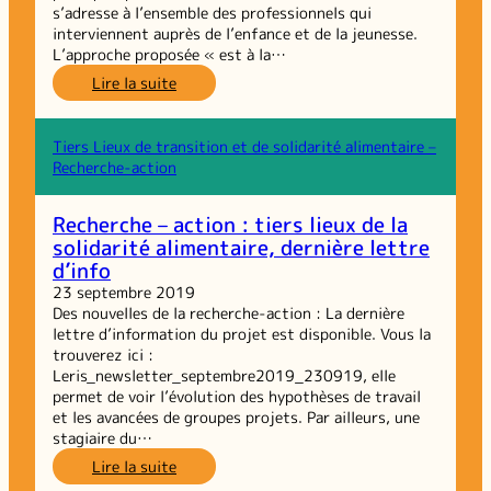
s’adresse à l’ensemble des professionnels qui
interviennent auprès de l’enfance et de la jeunesse.
L’approche proposée « est à la…
:
Lire la suite
Droits
des
enfants :
Tiers Lieux de transition et de solidarité alimentaire –
un
Recherche-action
nouveau
diplôme
Recherche – action : tiers lieux de la
universitaire
solidarité alimentaire, dernière lettre
d’info
23 septembre 2019
Des nouvelles de la recherche-action : La dernière
lettre d’information du projet est disponible. Vous la
trouverez ici :
Leris_newsletter_septembre2019_230919, elle
permet de voir l’évolution des hypothèses de travail
et les avancées de groupes projets. Par ailleurs, une
stagiaire du…
:
Lire la suite
Recherche