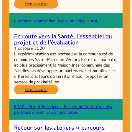
:
Lire la suite
FORUM
2 :
L’alimentation
L’accès à la santé des jeunes en milieu rural
des
personnes
En route vers la Santé, l’essentiel du
en
projet et de l’évaluation
situation
de
1 octobre 2020
précarité :
L’expérimentation est portée par la communauté de
de
communes Saint-Marcellin Vercors Isère Communauté,
l’assignation
et plus précisément la Maison Intercommunale des
à
familles. va développer un partenariat et mobiliser les
l’émancipation
différents acteurs du territoire pour proposer un
service de proximité, en…
:
Lire la suite
En
route
vers
EDAP – Projet Européen – Recherche Action sur des
la
parcours d’insertion Emancipateur
Santé,
l’essentiel
Retour sur les ateliers « parcours
du