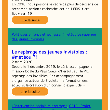
En 2018, nous posions le cadre de plus de deux ans de
recherche-action : recherche-action-LERIS-tiers
lieux-avril19
:
Lire la suite
Dossier
scientifique
initial
Politiques enfance et jeunesse
, 
#météou Le repérage
de
des jeunes invisibles
la
recherche-
Le repérage des jeunes Invisibles :
action
#météou ?!
Tiers
Lieux
2 mars 2020
de
Depuis le 1 décembre 2019, le Léris accompagne la
Solidarité
mission locale du Pays Coeur d’Hérault sur le PIC
alimentaire
repérage des invisibles. Cet accompagnement
s’organise autour de 3 volets : la formation des
acteurs, la création d’un conseil d’expert de…
:
Lire la suite
Le
repérage
des
L’Intervention sociale réinterrogée
, 
CETAL Projet
jeunes