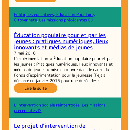
Des
jeunes
au
Politiques éducatives, Education Populaire,
pouvoir,
Citoyenneté
, 
Les missions précédentes EJ
entre
peur
Éducation populaire pour et par les
et
jeunes : pratiques numériques, lieux
ambition
innovants et médias de jeunes
7 mai 2018
L’expérimentation « Éducation populaire pour et par
les jeunes : Pratiques numériques, lieux innovants et
médias de jeunes » mise en œuvre dans le cadre du
Fonds d’expérimentation pour la jeunesse (Fej) a
démarré en janvier 2015 pour une durée de…
:
Lire la suite
Éducation
populaire
pour
L’Intervention sociale réinterrogée
, 
Les missions
et
précédentes IS
par
les
Le projet d’intervention de
jeunes :