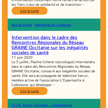
les Tiers-Lieux de solidarité et de transition…
:
Lire la suite
Lettre
d’information
n°2
Nos activités
, 
Seminaires et Colloques
//
mai
Intervention dans le cadre des
2020
Rencontres Régionales du Réseau
GRAINE Occitanie sur les inégalités
sociales de santé
11 juin 2020
Le 3 juillet, Pauline Scherer (sociologue) interviendra
dans le cadre des Rencontres Régionales du Réseau
GRAINE Occitanie, consacré aux inégalités sociales de
santé. Elle sera accompagnée de Valentine Sarrut,
membre active de l’association L’Esperluette à
Celleneuve, qui développe…
:
Lire la suite
Intervention
dans
le
CETAL Projet Européen – Compétences