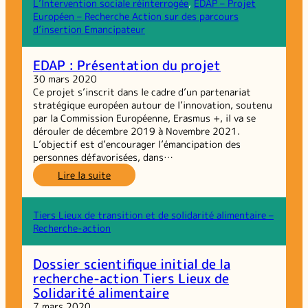
alimentaires :
L’Intervention sociale réinterrogée
, 
EDAP – Projet
2e
Européen – Recherche Action sur des parcours
GRP
d’insertion Emancipateur
sur
les
EDAP : Présentation du projet
coopérations
30 mars 2020
territoriales
Ce projet s’inscrit dans le cadre d’un partenariat
stratégique européen autour de l’innovation, soutenu
par la Commission Européenne, Erasmus +, il va se
dérouler de décembre 2019 à Novembre 2021.
L’objectif est d’encourager l’émancipation des
personnes défavorisées, dans…
:
Lire la suite
EDAP :
Présentation
du
Tiers Lieux de transition et de solidarité alimentaire –
projet
Recherche-action
Dossier scientifique initial de la
recherche-action Tiers Lieux de
Solidarité alimentaire
7 mars 2020