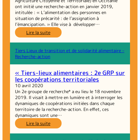
Agriculture Citoyenne et Territoriale) en Occitanie
ont initié une recherche-action en janvier 2019,
intitulée : « L’alimentation des personnes en
situation de précarité : de l’assignation à
l’émancipation. » Elle vise à développer…
:
Lire la suite
Tiers-
lieux
de
Tiers Lieux de transition et de solidarité alimentaire –
solidarité
Recherche-action
et
de
« Tiers-lieux alimentaires : 2e GRP sur
transition
les coopérations territoriales
alimentaire :
présentation
10 avril 2020
de
Un 2e groupe de recherche* a eu lieu le 18 novembre
la
2019. Il visait à mettre en lumière et à interroger les
recherche-
dynamiques de coopérations initiées dans chaque
action
territoire de la recherche-action. En effet, ces
dynamiques sont une…
:
Lire la suite
« Tiers-
lieux