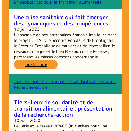
cadre
Emancipatrices pour la Transition ALimentaire
des
Rencontres
Une crise sanitaire qui fait émerger
Régionales
des dynamiques et des compétences
du
Réseau
10 juin 2020
GRAINE
L’ensemble de nos partenaires français impliqués dans
Occitanie
le projet CETAL ; le Secours Populaire de Frontignan,
sur
le Secours Catholique de Vauvert et de Montpellier, le
les
réseaux Cocagne et le Lieu Ressources de Pézenas,
inégalités
partagent les mêmes constats concernant la…
sociales
:
Lire la suite
de
Une
santé
crise
sanitaire
Tiers Lieux de transition et de solidarité alimentaire –
qui
Recherche-action
fait
émerger
Tiers-lieux de solidarité et de
des
transition alimentaire : présentation
dynamiques
de la recherche-action
et
des
10 avril 2020
compétences
Le Léris et le réseau INPACT (Initiatives pour une