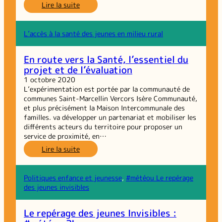
:
Lire la suite
Un
projet
européen
L’accès à la santé des jeunes en milieu rural
pour
modifier
En route vers la Santé, l’essentiel du
structurellement
projet et de l’évaluation
l’intervention
sociale
1 octobre 2020
L’expérimentation est portée par la communauté de
communes Saint-Marcellin Vercors Isère Communauté,
et plus précisément la Maison Intercommunale des
familles. va développer un partenariat et mobiliser les
différents acteurs du territoire pour proposer un
service de proximité, en…
:
Lire la suite
En
route
vers
Politiques enfance et jeunesse
, 
#météou Le repérage
la
des jeunes invisibles
Santé,
l’essentiel
Le repérage des jeunes Invisibles :
du