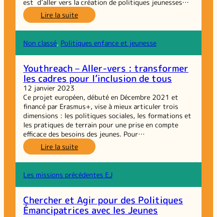
est d’aller vers la création de politiques jeunesses…
:
Lire la suite
Vers
une
politique
Non classé
, 
Politiques enfance et jeunesse
jeunesse
transversale
Youthreach – Aller-vers : transformer
dans
les cadres pour l’inclusion de tous
le
Département
12 janvier 2023
de
Ce projet européen, débuté en Décembre 2021 et
l’Aude
financé par Erasmus+, vise à mieux articuler trois
dimensions : les politiques sociales, les formations et
les pratiques de terrain pour une prise en compte
efficace des besoins des jeunes. Pour…
:
Lire la suite
Youthreach
–
Aller-
Les missions précédentes EJ
vers :
transformer
Chercher et Agir pour des Politiques
les
Émancipatrices avec les Jeunes
cadres