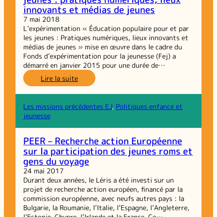
innovants et médias de jeunes
7 mai 2018
L’expérimentation « Éducation populaire pour et par
les jeunes : Pratiques numériques, lieux innovants et
médias de jeunes » mise en œuvre dans le cadre du
Fonds d’expérimentation pour la jeunesse (Fej) a
démarré en janvier 2015 pour une durée de…
:
Lire la suite
Éducation
populaire
pour
Les missions précédentes EJ
, 
Politiques enfance et
et
jeunesse
par
les
PEER – Recherche action Européenne
jeunes :
sur la participation des jeunes roms et
pratiques
gens du voyage
numériques,
lieux
24 mai 2017
innovants
Durant deux années, le Léris a été investi sur un
et
projet de recherche action européen, financé par la
médias
commission européenne, avec neufs autres pays : la
de
Bulgarie, la Roumanie, l’Italie, l’Espagne, l’Angleterre,
jeunes
l’Estonie, Chypre, l’Irlande et la France. Ce…