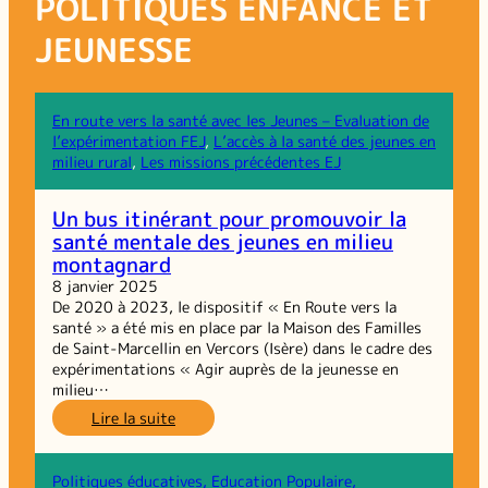
POLITIQUES ENFANCE ET
JEUNESSE
En route vers la santé avec les Jeunes – Evaluation de
l’expérimentation FEJ
, 
L’accès à la santé des jeunes en
milieu rural
, 
Les missions précédentes EJ
Un bus itinérant pour promouvoir la
santé mentale des jeunes en milieu
montagnard
8 janvier 2025
De 2020 à 2023, le dispositif « En Route vers la
santé » a été mis en place par la Maison des Familles
de Saint-Marcellin en Vercors (Isère) dans le cadre des
expérimentations « Agir auprès de la jeunesse en
milieu…
:
Lire la suite
Un
bus
itinérant
Politiques éducatives, Education Populaire,