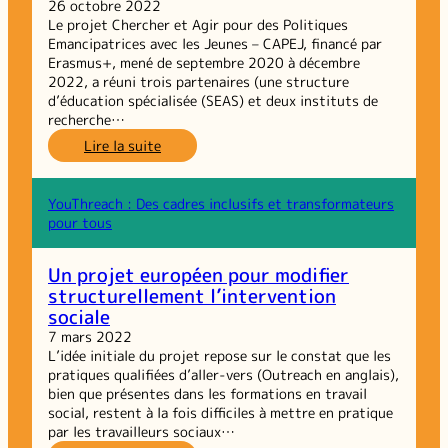
pour
26 octobre 2022
l’inclusion
Le projet Chercher et Agir pour des Politiques
de
Emancipatrices avec les Jeunes – CAPEJ, financé par
tous
Erasmus+, mené de septembre 2020 à décembre
2022, a réuni trois partenaires (une structure
d’éducation spécialisée (SEAS) et deux instituts de
recherche…
:
Lire la suite
Chercher
et
Agir
YouThreach : Des cadres inclusifs et transformateurs
pour
pour tous
des
Politiques
Un projet européen pour modifier
Émancipatrices
structurellement l’intervention
avec
sociale
les
Jeunes
7 mars 2022
L’idée initiale du projet repose sur le constat que les
pratiques qualifiées d’aller-vers (Outreach en anglais),
bien que présentes dans les formations en travail
social, restent à la fois difficiles à mettre en pratique
par les travailleurs sociaux…