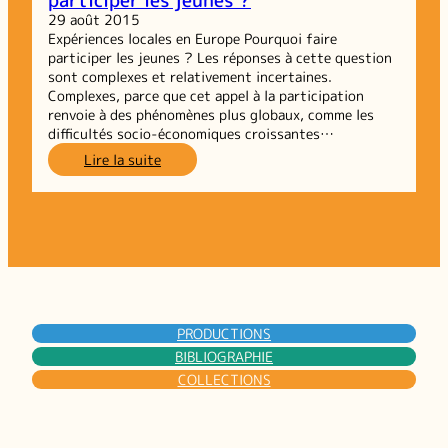
29 août 2015
Expériences locales en Europe Pourquoi faire
participer les jeunes ? Les réponses à cette question
sont complexes et relativement incertaines.
Complexes, parce que cet appel à la participation
renvoie à des phénomènes plus globaux, comme les
difficultés socio-économiques croissantes…
:
Lire la suite
Patricia
Loncle
–
Pourquoi
faire
participer
les
jeunes ?
PRODUCTIONS
BIBLIOGRAPHIE
COLLECTIONS