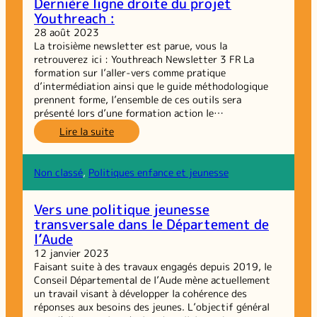
Dernière ligne droite du projet
des
Youthreach :
enfants,
Projet
28 août 2023
de
La troisième newsletter est parue, vous la
recherche
retrouverez ici : Youthreach Newsletter 3 FR La
international
formation sur l’aller-vers comme pratique
d’intermédiation ainsi que le guide méthodologique
prennent forme, l’ensemble de ces outils sera
présenté lors d’une formation action le…
:
Lire la suite
Dernière
ligne
droite
Non classé
, 
Politiques enfance et jeunesse
du
projet
Vers une politique jeunesse
Youthreach :
transversale dans le Département de
l’Aude
12 janvier 2023
Faisant suite à des travaux engagés depuis 2019, le
Conseil Départemental de l’Aude mène actuellement
un travail visant à développer la cohérence des
réponses aux besoins des jeunes. L’objectif général