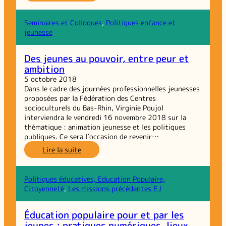
Droits
des
enfants :
Seminaires et Colloques
, 
Politiques enfance et
un
jeunesse
nouveau
diplôme
Des jeunes au pouvoir, entre peur et
universitaire
ambition
5 octobre 2018
Dans le cadre des journées professionnelles jeunesses
proposées par la Fédération des Centres
socioculturels du Bas-Rhin, Virginie Poujol
interviendra le vendredi 16 novembre 2018 sur la
thématique : animation jeunesse et les politiques
publiques. Ce sera l’occasion de revenir…
:
Lire la suite
Des
jeunes
au
Politiques éducatives, Education Populaire,
pouvoir,
Citoyenneté
, 
Les missions précédentes EJ
entre
peur
Éducation populaire pour et par les
et
jeunes : pratiques numériques, lieux
ambition