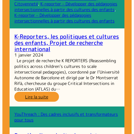
pour
Citoyenneté
, 
K-reporter – Développer des pédagogies
promouvoir
intersectionnelles à partir des cultures des enfants
, 
la
K-reporter – Développer des pédagogies
santé
intersectionnelles à partir des cultures des enfants
mentale
des
K-Reporters, les politiques et cultures
jeunes
des enfants, Projet de recherche
en
international
milieu
montagnard
1 janvier 2024
Le projet de recherche K REPORTERS (Reassembling
politics across children’s cultures to scale
intersectional pedagogies), coordonné par l’Université
Autonome de Barcelone et dirigé par le Dr Montserrat
Rifà, chercheuse du groupe Critical Intersections in
Education (ATLAS) du…
:
Lire la suite
K-
Reporters,
les
YouThreach : Des cadres inclusifs et transformateurs
politiques
pour tous
et
cultures