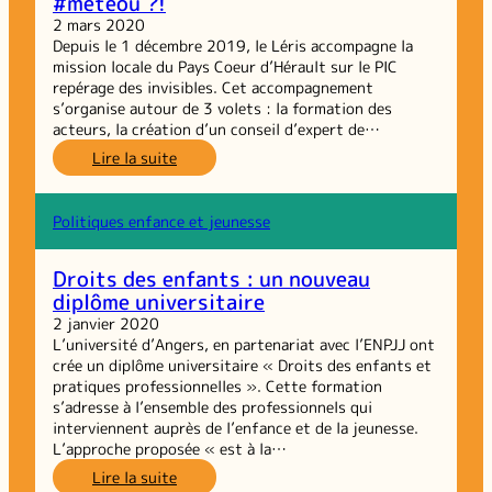
#météou ?!
projet
et
2 mars 2020
de
Depuis le 1 décembre 2019, le Léris accompagne la
l’évaluation
mission locale du Pays Coeur d’Hérault sur le PIC
repérage des invisibles. Cet accompagnement
s’organise autour de 3 volets : la formation des
acteurs, la création d’un conseil d’expert de…
:
Lire la suite
Le
repérage
des
Politiques enfance et jeunesse
jeunes
Invisibles :
Droits des enfants : un nouveau
#météou ?!
diplôme universitaire
2 janvier 2020
L’université d’Angers, en partenariat avec l’ENPJJ ont
crée un diplôme universitaire « Droits des enfants et
pratiques professionnelles ». Cette formation
s’adresse à l’ensemble des professionnels qui
interviennent auprès de l’enfance et de la jeunesse.
L’approche proposée « est à la…
:
Lire la suite