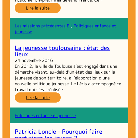
:
Lire la suite
PEER
–
Recherche
Les missions précédentes EJ
, 
Politiques enfance et
action
jeunesse
Européenne
sur
La jeunesse toulousaine : état des
la
lieux
participation
des
24 novembre 2016
jeunes
En 2012, la ville de Toulouse s’est engagé dans une
roms
démarche visant, au-delà d’un état des lieux sur la
et
jeunesse de son territoire, à l’élaboration d’une
gens
nouvelle politique jeunesse. Le Léris a accompagné ce
du
travail qui s’est réalisé…
voyage
:
Lire la suite
La
jeunesse
toulousaine :
Politiques enfance et jeunesse
état
des
Patricia Loncle – Pourquoi faire
lieux
participer les jeunes ?