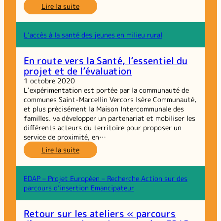
:
Lire la suite
FORUM
2 :
L’alimentation
L’accès à la santé des jeunes en milieu rural
des
personnes
En route vers la Santé, l’essentiel du
en
projet et de l’évaluation
situation
de
1 octobre 2020
précarité :
L’expérimentation est portée par la communauté de
de
communes Saint-Marcellin Vercors Isère Communauté,
l’assignation
et plus précisément la Maison Intercommunale des
à
familles. va développer un partenariat et mobiliser les
l’émancipation
différents acteurs du territoire pour proposer un
service de proximité, en…
:
Lire la suite
En
route
vers
EDAP – Projet Européen – Recherche Action sur des
la
parcours d’insertion Emancipateur
Santé,
l’essentiel
Retour sur les ateliers « parcours
du