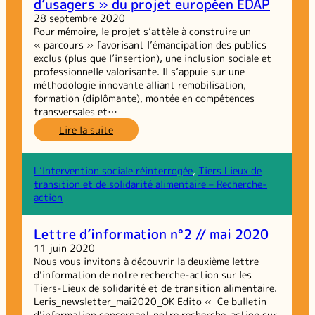
d’usagers » du projet européen EDAP
projet
et
28 septembre 2020
de
Pour mémoire, le projet s’attèle à construire un
l’évaluation
« parcours » favorisant l’émancipation des publics
exclus (plus que l’insertion), une inclusion sociale et
professionnelle valorisante. Il s’appuie sur une
méthodologie innovante alliant remobilisation,
formation (diplômante), montée en compétences
transversales et…
:
Lire la suite
Retour
sur
les
L’Intervention sociale réinterrogée
, 
Tiers Lieux de
ateliers
transition et de solidarité alimentaire – Recherche-
« parcours
action
d’usagers »
du
Lettre d’information n°2 // mai 2020
projet
11 juin 2020
européen
Nous vous invitons à découvrir la deuxième lettre
EDAP
d’information de notre recherche-action sur les
Tiers-Lieux de solidarité et de transition alimentaire.
Leris_newsletter_mai2020_OK Edito « Ce bulletin
d’information concernant notre recherche-action sur