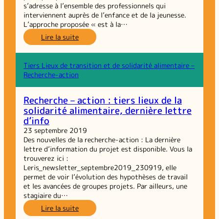
s’adresse à l’ensemble des professionnels qui
interviennent auprès de l’enfance et de la jeunesse.
L’approche proposée « est à la…
:
Lire la suite
Droits
des
enfants :
Tiers Lieux de transition et de solidarité alimentaire –
un
Recherche-action
nouveau
diplôme
Recherche – action : tiers lieux de la
universitaire
solidarité alimentaire, dernière lettre
d’info
23 septembre 2019
Des nouvelles de la recherche-action : La dernière
lettre d’information du projet est disponible. Vous la
trouverez ici :
Leris_newsletter_septembre2019_230919, elle
permet de voir l’évolution des hypothèses de travail
et les avancées de groupes projets. Par ailleurs, une
stagiaire du…
:
Lire la suite
Recherche