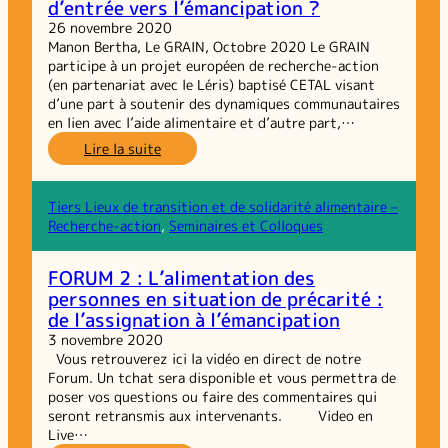
d’entrée vers l’émancipation ?
26 novembre 2020
Manon Bertha, Le GRAIN, Octobre 2020 Le GRAIN
participe à un projet européen de recherche-action
(en partenariat avec le Léris) baptisé CETAL visant
d’une part à soutenir des dynamiques communautaires
en lien avec l’aide alimentaire et d’autre part,…
:
Lire la suite
L’aide
alimentaire
comme
Tiers Lieux de transition et de solidarité alimentaire –
point
Recherche-action
, 
Seminaires et Colloques
d’entrée
vers
FORUM 2 : L’alimentation des
l’émancipation ?
personnes en situation de précarité :
de l’assignation à l’émancipation
3 novembre 2020
Vous retrouverez ici la vidéo en direct de notre
Forum. Un tchat sera disponible et vous permettra de
poser vos questions ou faire des commentaires qui
seront retransmis aux intervenants. Video en
Live…