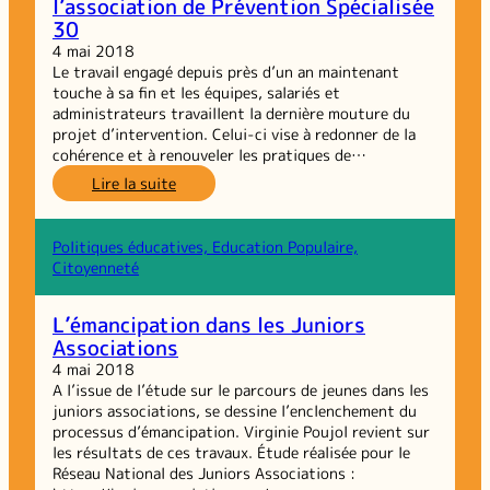
l’association de Prévention Spécialisée
pratiques
30
numériques,
lieux
4 mai 2018
innovants
Le travail engagé depuis près d’un an maintenant
et
touche à sa fin et les équipes, salariés et
médias
administrateurs travaillent la dernière mouture du
de
projet d’intervention. Celui-ci vise à redonner de la
jeunes
cohérence et à renouveler les pratiques de…
:
Lire la suite
Le
projet
d’intervention
Politiques éducatives, Education Populaire,
de
Citoyenneté
l’association
de
L’émancipation dans les Juniors
Prévention
Associations
Spécialisée
30
4 mai 2018
A l’issue de l’étude sur le parcours de jeunes dans les
juniors associations, se dessine l’enclenchement du
processus d’émancipation. Virginie Poujol revient sur
les résultats de ces travaux. Étude réalisée pour le
Réseau National des Juniors Associations :