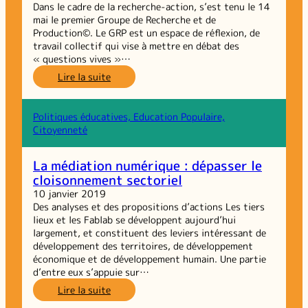
Dans le cadre de la recherche-action, s’est tenu le 14
mai le premier Groupe de Recherche et de
Production©. Le GRP est un espace de réflexion, de
travail collectif qui vise à mettre en débat des
« questions vives »…
:
Lire la suite
Tiers
Lieux
de
Politiques éducatives, Education Populaire,
la
Citoyenneté
Solidarité
Alimentaire :
La médiation numérique : dépasser le
Premier
cloisonnement sectoriel
GRP
10 janvier 2019
Des analyses et des propositions d’actions Les tiers
lieux et les Fablab se développent aujourd’hui
largement, et constituent des leviers intéressant de
développement des territoires, de développement
économique et de développement humain. Une partie
d’entre eux s’appuie sur…
:
Lire la suite
La