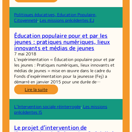
Des
jeunes
au
Politiques éducatives, Education Populaire,
pouvoir,
Citoyenneté
, 
Les missions précédentes EJ
entre
peur
Éducation populaire pour et par les
et
jeunes : pratiques numériques, lieux
ambition
innovants et médias de jeunes
7 mai 2018
L’expérimentation « Éducation populaire pour et par
les jeunes : Pratiques numériques, lieux innovants et
médias de jeunes » mise en œuvre dans le cadre du
Fonds d’expérimentation pour la jeunesse (Fej) a
démarré en janvier 2015 pour une durée de…
:
Lire la suite
Éducation
populaire
pour
L’Intervention sociale réinterrogée
, 
Les missions
et
précédentes IS
par
les
Le projet d’intervention de
jeunes :