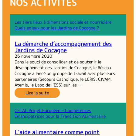
NOS ACTIVITÉS
Les tiers lieux à dimensions sociale et nourricière.
Quels enjeux pour les Jardins de Cocagne ?
La démarche d’accompagnement des
Jardins de Cocagne
26 novembre 2020
Dans le souci de consolider et de soutenir le
développement des Jardins de Cocagne, le Réseau
Cocagne a lancé un groupe de travail avec plusieurs
partenaires (Secours Catholique, le LERIS, CIVAM,
Atemis, le Labo de l’ESS) sur les…
:
Lire la suite
La
démarche
d’accompagnement
CETAL Projet Européen – Compétences
des
Emancipatrices pour la Transition ALimentaire
Jardins
de
L’aide alimentaire comme point
Cocagne