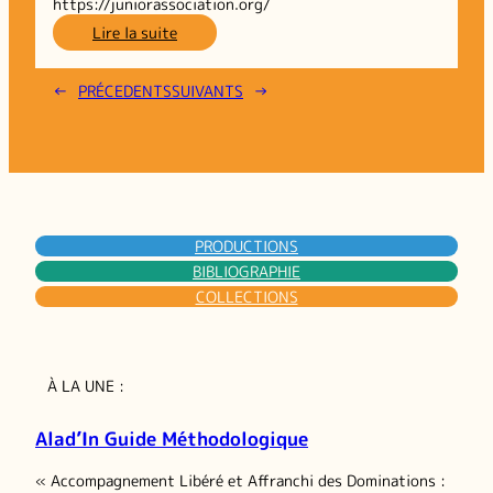
https://juniorassociation.org/
:
Lire la suite
L’émancipation
dans
←
PRÉCEDENTS
SUIVANTS
→
les
Juniors
Associations
PRODUCTIONS
BIBLIOGRAPHIE
COLLECTIONS
À LA UNE :
Alad’In Guide Méthodologique
« Accompagnement Libéré et Affranchi des Dominations :