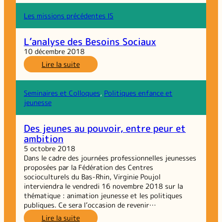
médiation
numérique :
Les missions précédentes IS
dépasser
le
L’analyse des Besoins Sociaux
cloisonnement
10 décembre 2018
sectoriel
:
Lire la suite
L’analyse
des
Besoins
Seminaires et Colloques
, 
Politiques enfance et
Sociaux
jeunesse
Des jeunes au pouvoir, entre peur et
ambition
5 octobre 2018
Dans le cadre des journées professionnelles jeunesses
proposées par la Fédération des Centres
socioculturels du Bas-Rhin, Virginie Poujol
interviendra le vendredi 16 novembre 2018 sur la
thématique : animation jeunesse et les politiques
publiques. Ce sera l’occasion de revenir…
:
Lire la suite