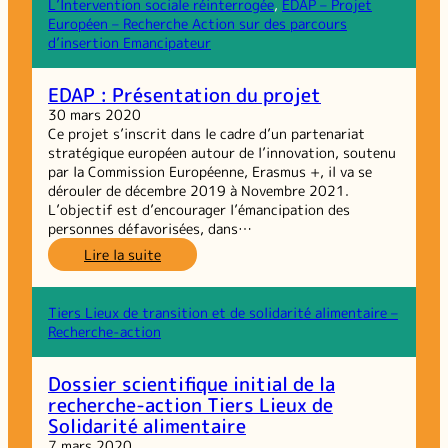
alimentaires :
L’Intervention sociale réinterrogée
, 
EDAP – Projet
2e
Européen – Recherche Action sur des parcours
GRP
d’insertion Emancipateur
sur
les
EDAP : Présentation du projet
coopérations
30 mars 2020
territoriales
Ce projet s’inscrit dans le cadre d’un partenariat
stratégique européen autour de l’innovation, soutenu
par la Commission Européenne, Erasmus +, il va se
dérouler de décembre 2019 à Novembre 2021.
L’objectif est d’encourager l’émancipation des
personnes défavorisées, dans…
:
Lire la suite
EDAP :
Présentation
du
Tiers Lieux de transition et de solidarité alimentaire –
projet
Recherche-action
Dossier scientifique initial de la
recherche-action Tiers Lieux de
Solidarité alimentaire
7 mars 2020