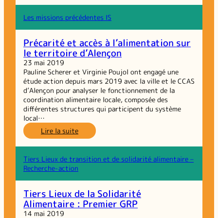
–
action :
Les missions précédentes IS
tiers
lieux
Précarité et accès à l’alimentation sur
de
le territoire d’Alençon
la
solidarité
23 mai 2019
alimentaire,
Pauline Scherer et Virginie Poujol ont engagé une
dernière
étude action depuis mars 2019 avec la ville et le CCAS
lettre
d’Alençon pour analyser le fonctionnement de la
d’info
coordination alimentaire locale, composée des
différentes structures qui participent du système
local…
:
Lire la suite
Précarité
et
accès
Tiers Lieux de transition et de solidarité alimentaire –
à
Recherche-action
l’alimentation
sur
Tiers Lieux de la Solidarité
le
Alimentaire : Premier GRP
territoire
d’Alençon
14 mai 2019