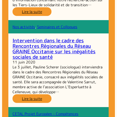
les Tiers-Lieux de solidarité et de transition…
:
Lire la suite
Lettre
d’information
n°2
Nos activités
, 
Seminaires et Colloques
//
mai
Intervention dans le cadre des
2020
Rencontres Régionales du Réseau
GRAINE Occitanie sur les inégalités
sociales de santé
11 juin 2020
Le 3 juillet, Pauline Scherer (sociologue) interviendra
dans le cadre des Rencontres Régionales du Réseau
GRAINE Occitanie, consacré aux inégalités sociales de
santé. Elle sera accompagnée de Valentine Sarrut,
membre active de l’association L’Esperluette à
Celleneuve, qui développe…
:
Lire la suite
Intervention
dans
le
CETAL Projet Européen – Compétences