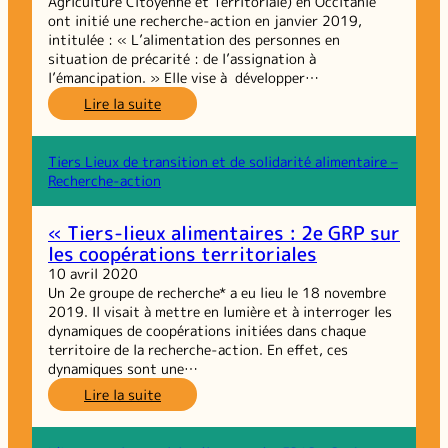
Agriculture Citoyenne et Territoriale) en Occitanie
ont initié une recherche-action en janvier 2019,
intitulée : « L’alimentation des personnes en
situation de précarité : de l’assignation à
l’émancipation. » Elle vise à développer…
:
Lire la suite
Tiers-
lieux
de
Tiers Lieux de transition et de solidarité alimentaire –
solidarité
Recherche-action
et
de
« Tiers-lieux alimentaires : 2e GRP sur
transition
les coopérations territoriales
alimentaire :
présentation
10 avril 2020
de
Un 2e groupe de recherche* a eu lieu le 18 novembre
la
2019. Il visait à mettre en lumière et à interroger les
recherche-
dynamiques de coopérations initiées dans chaque
action
territoire de la recherche-action. En effet, ces
dynamiques sont une…
:
Lire la suite
« Tiers-
lieux