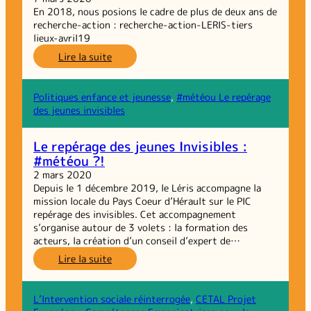
En 2018, nous posions le cadre de plus de deux ans de
recherche-action : recherche-action-LERIS-tiers
lieux-avril19
:
Lire la suite
Dossier
scientifique
initial
Politiques enfance et jeunesse
, 
#météou Le repérage
de
des jeunes invisibles
la
recherche-
Le repérage des jeunes Invisibles :
action
#météou ?!
Tiers
Lieux
2 mars 2020
de
Depuis le 1 décembre 2019, le Léris accompagne la
Solidarité
mission locale du Pays Coeur d’Hérault sur le PIC
alimentaire
repérage des invisibles. Cet accompagnement
s’organise autour de 3 volets : la formation des
acteurs, la création d’un conseil d’expert de…
:
Lire la suite
Le
repérage
des
L’Intervention sociale réinterrogée
, 
CETAL Projet
jeunes