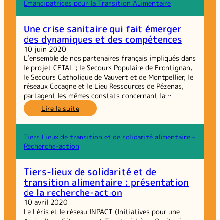
cadre
Emancipatrices pour la Transition ALimentaire
des
Rencontres
Une crise sanitaire qui fait émerger
Régionales
des dynamiques et des compétences
du
Réseau
10 juin 2020
GRAINE
L’ensemble de nos partenaires français impliqués dans
Occitanie
le projet CETAL ; le Secours Populaire de Frontignan,
sur
le Secours Catholique de Vauvert et de Montpellier, le
les
réseaux Cocagne et le Lieu Ressources de Pézenas,
inégalités
partagent les mêmes constats concernant la…
sociales
:
Lire la suite
de
Une
santé
crise
sanitaire
Tiers Lieux de transition et de solidarité alimentaire –
qui
Recherche-action
fait
émerger
Tiers-lieux de solidarité et de
des
transition alimentaire : présentation
dynamiques
de la recherche-action
et
des
10 avril 2020
compétences
Le Léris et le réseau INPACT (Initiatives pour une