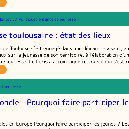
a
lidarité
imentaire
dentes EJ
, 
Politiques enfance et jeunesse
e
oximité :
se toulousaine : état des lieux
n
cteur
émancipation ?
le de Toulouse s’est engagé dans une démarche visant, a
eux sur la jeunesse de son territoire, à l’élaboration d’u
que jeunesse. Le Léris a accompagné ce travail qui s’est 
a
unesse
ulousaine :
et jeunesse
at
es
oncle – Pourquoi faire participer l
eux
ales en Europe Pourquoi faire participer les jeunes ? Le