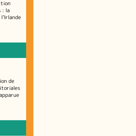
ction
: la
 l’Irlande
ion de
itoriales
 apparue