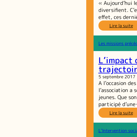
« Aujourd’hui le
po
qu
diversifient. C’
r
effet, ces dern
a
:
Lire la suite
dé
« 
d
no
l’
je
Les missions précé
d
la
L’impact 
dé
u
trajectoi
re
5 septembre 2017
d
A l’occasion de
la
pa
l’association a
ci
jeunes. Que son
participé d’un
:
Lire la suite
L’
d
p
L’Intervention soci
e