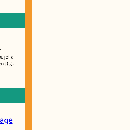
n
ujol a
nt(s),
yage