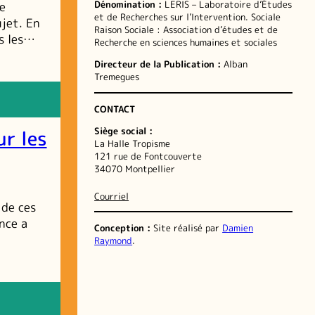
Dénomination :
LERIS – Laboratoire d’Études
e
et de Recherches sur l’Intervention. Sociale
ujet. En
Raison Sociale : Association d’études et de
ns les…
Recherche en sciences humaines et sociales
Directeur de la Publication :
Alban
Tremegues
CONTACT
Siège social :
ur les
La Halle Tropisme
121 rue de Fontcouverte
34070 Montpellier
Courriel
 de ces
nce a
Conception :
Site réalisé par
Damien
Raymond
.