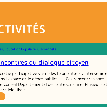
CTIVITÉS
es, Education Populaire, Citoyenneté
encontres du dialogue citoyen
atie participative vient des habitant.e.s : intervenir 
ans l’espace et le débat public… Ces rencontres sont
le Conseil Départemental de Haute Garonne. Plusieurs at
arallèle, ils…
es
es