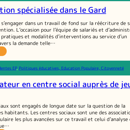
nior
tion spécialisée dans le Gard
sociation
r
s
 s’engager dans un travail de fond sur la réécriture de 
ajectoires
ntion. L’occasion pour l’équipe de salariés et d’adminis
es
 pratiques et modalités d’interventions au service d’un
unes
ravers la demande telle…
a
évention
écialisée
dentes EP
, 
Politiques éducatives, Education Populaire, Citoyenneté
ans
ateur en centre social auprès de je
ard
iaux sont engagés de longue date sur la question de la
es habitants. Les centres sociaux sont une des associati
laire les plus avancées sur ce travail et celui d’analyse
que…