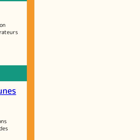
son
trateurs
unes
ons
 des