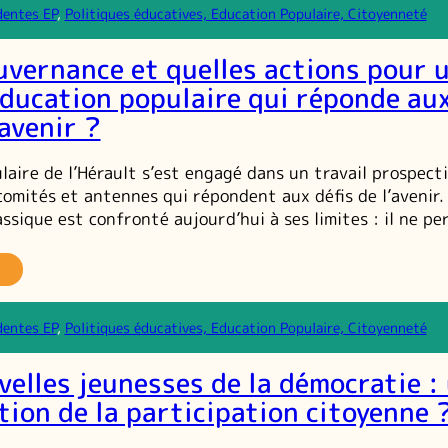
ncontres
dentes EP
, 
Politiques éducatives, Education Populaire, Citoyenneté
u
alogue
uvernance et quelles actions pour 
toyen
éducation populaire qui réponde au
’avenir ?
laire de l’Hérault s’est engagé dans un travail prospect
comités et antennes qui répondent aux défis de l’avenir
lassique est confronté aujourd’hui à ses limites : il ne p
elle
ouvernance
dentes EP
, 
Politiques éducatives, Education Populaire, Citoyenneté
elles
tions
velles jeunesses de la démocratie :
our
n
tion de la participation citoyenne 
ojet
éducation