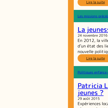
:
Lire la suite
L
So
al
Les missions précé
d
pr
La jeunes
u
ve
24 novembre 2016
d’
En 2012, la vil
d’un état des li
nouvelle politi
:
Lire la suite
L
je
to
Politiques enfance 
ét
d
Patricia L
li
jeunes ?
29 août 2015
Expériences loc