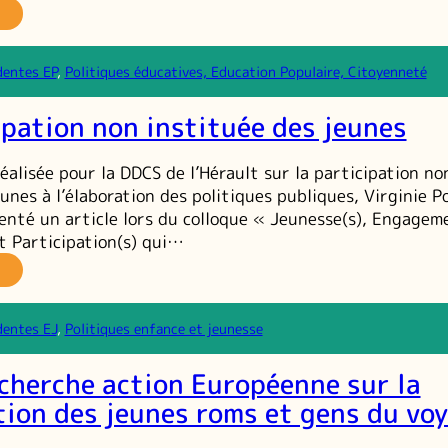
re
imateur
n
dentes EP
, 
Politiques éducatives, Education Populaire, Citoyenneté
ntre
cial
ipation non instituée des jeunes
près
e
unes
éalisée pour la DDCS de l’Hérault sur la participation no
ultes
unes à l’élaboration des politiques publiques, Virginie Po
enté un article lors du colloque « Jeunesse(s), Engageme
et Participation(s) qui…
a
rticipation
on
dentes EJ
, 
Politiques enfance et jeunesse
stituée
es
cherche action Européenne sur la
unes
tion des jeunes roms et gens du vo