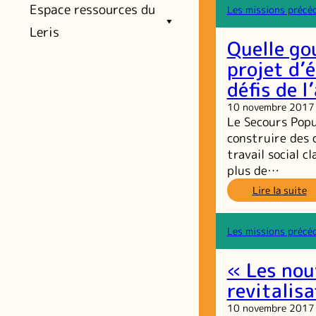
Espace ressources du
re
Les missions précé
d
Leris
di
Quelle go
ci
projet d’
défis de l
10 novembre 2017
Le Secours Popu
construire des 
travail social c
plus de…
:
Lire la suite
Qu
g
et
Les missions précé
qu
ac
« Les nou
p
u
revitalisa
pr
10 novembre 2017
d’