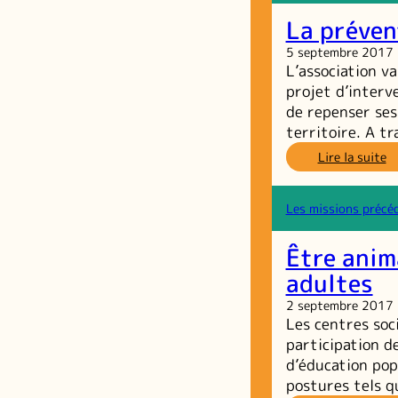
Ju
La préven
As
su
5 septembre 2017
le
L’association va
tr
projet d’interve
d
de repenser ses
je
territoire. A t
:
Lire la suite
L
pr
sp
Les missions précé
d
le
Être anim
G
adultes
2 septembre 2017
Les centres soc
participation d
d’éducation popu
postures tels 