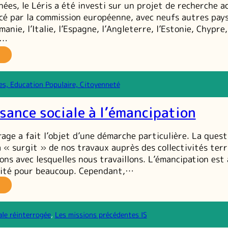
ées, le Léris a été investi sur un projet de recherche a
cé par la commission européenne, avec neufs autres pays 
manie, l’Italie, l’Espagne, l’Angleterre, l’Estonie, Chypre,
e…
EER
cherche
es, Education Populaire, Citoyenneté
tion
uropéenne
ssance sociale à l’émancipation
r
rticipation
rage a fait l’objet d’une démarche particulière. La quest
es
 « surgit » de nos travaux auprès des collectivités terr
unes
ions avec lesquelles nous travaillons. L’émancipation est
oms
lité pour beaucoup. Cependant,…
ens
u
e
oyage
issance
ale réinterrogée
, 
Les missions précédentes IS
ciale