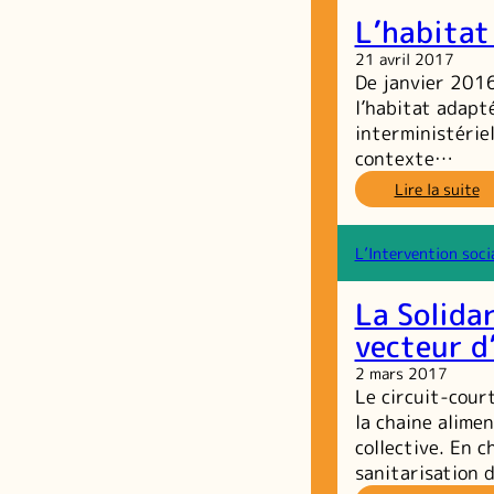
à
L’habitat
l’
21 avril 2017
De janvier 2016
l’habitat adapt
interministérie
contexte…
:
Lire la suite
L’
a
d
L’Intervention soci
g
d
La Solidar
v
vecteur d
2 mars 2017
Le circuit-cour
la chaine alimen
collective. En c
sanitarisation 