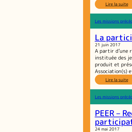
:
Lire la suite
Êt
an
e
Les missions précé
ce
so
La partic
au
d
21 juin 2017
je
A partir d’une r
ad
instituée des je
produit et prés
Association(s) 
:
Lire la suite
L
pa
n
Les missions précé
in
d
PEER – Re
je
participa
24 mai 2017