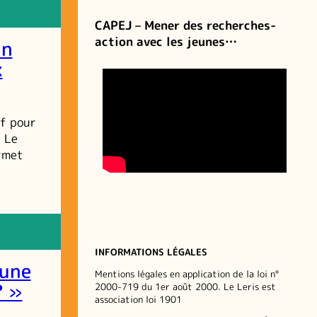
CAPEJ – Mener des recherches-
action avec les jeunes…
un
x
if pour
. Le
ermet
INFORMATIONS LÉGALES
 une
Mentions légales en application de la loi n°
? »
2000-719 du 1er août 2000. Le Leris est
association loi 1901