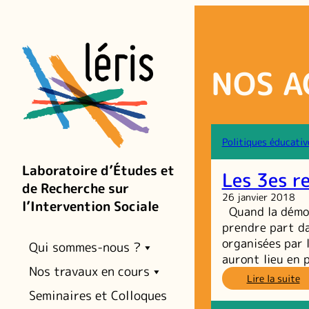
Aller
au
contenu
NOS A
Politiques éducativ
Laboratoire d’Études et
Les 3es r
de Recherche sur
26 janvier 2018
l’Intervention Sociale
Quand la démocr
prendre part d
organisées par 
Qui sommes-nous ?
auront lieu en p
Nos travaux en cours
:
Lire la suite
L
Seminaires et Colloques
3