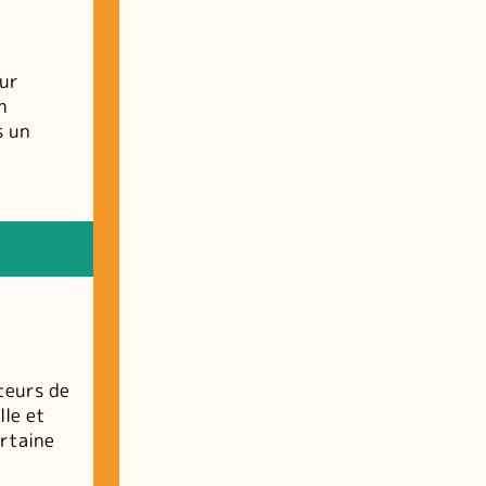
sur
n
s un
teurs de
lle et
ertaine