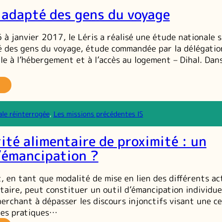
 adapté des gens du voyage
émancipation
 à janvier 2017, le Léris a réalisé une étude nationale 
é des gens du voyage, étude commandée par la délégatio
lle à l’hébergement et à l’accès au logement – Dihal. Dan
habitat
dapté
es
ale réinterrogée
, 
Les missions précédentes IS
ens
u
ité alimentaire de proximité : un
oyage
’émancipation ?
t, en tant que modalité de mise en lien des différents ac
taire, peut constituer un outil d’émancipation individue
herchant à dépasser les discours injonctifs visant une c
des pratiques…