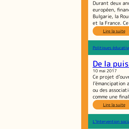
Durant deux ann
européen, finan
Bulgarie, la Rou
et la France. C
:
Lire la suite
P
–
Re
Politiques éducativ
ac
E
De la pui
su
la
10 mai 2017
pa
Ce projet d’ouv
d
l’émancipation a
je
ou des associat
r
comme une fina
et
g
:
Lire la suite
d
D
v
la
pu
L’Intervention soci
so