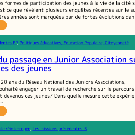
s formes de participation des jeunes à la vie de la cité s
pulaire
i
est ce que révèlent plusieurs enquêtes récentes sur le s
éponde
ières années sont marquées par de fortes évolutions da
ux
fis
Les
e
uvelles
avenir ?
unesses
dentes EP
, 
Politiques éducatives, Education Populaire, Citoyenneté
e
du passage en Junior Association s
mocratie :
ne
res des jeunes
vitalisation
e
s 20 ans du Réseau National des Juniors Associations,
rticipation
 souhaité engager un travail de recherche sur le parcours
toyenne ? »
t devenus ces jeunes? Dans quelle mesure cette expérie
e…
impact
u
assage
ale réinterrogée
, 
Les missions précédentes IS
n