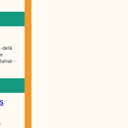
u-delà
ne
réalisé…
es
s