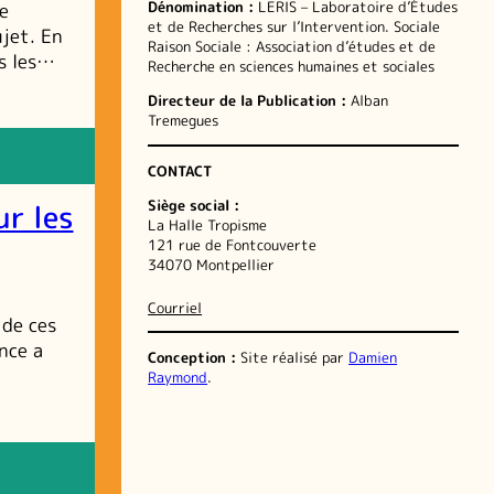
Dénomination :
LERIS – Laboratoire d’Études
e
et de Recherches sur l’Intervention. Sociale
ujet. En
Raison Sociale : Association d’études et de
ns les…
Recherche en sciences humaines et sociales
Directeur de la Publication :
Alban
Tremegues
CONTACT
Siège social :
ur les
La Halle Tropisme
121 rue de Fontcouverte
34070 Montpellier
Courriel
 de ces
nce a
Conception :
Site réalisé par
Damien
Raymond
.