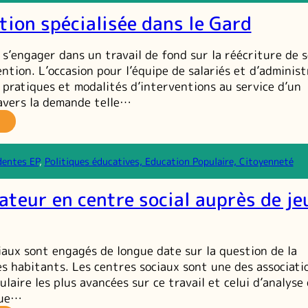
nior
tion spécialisée dans le Gard
sociation
r
s
 s’engager dans un travail de fond sur la réécriture de 
ajectoires
ntion. L’occasion pour l’équipe de salariés et d’adminis
es
 pratiques et modalités d’interventions au service d’un
unes
ravers la demande telle…
a
évention
écialisée
dentes EP
, 
Politiques éducatives, Education Populaire, Citoyenneté
ans
ateur en centre social auprès de je
ard
iaux sont engagés de longue date sur la question de la
es habitants. Les centres sociaux sont une des associati
laire les plus avancées sur ce travail et celui d’analyse
que…