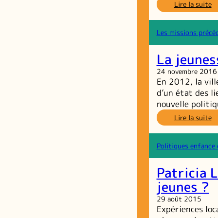
:
Lire la suite
L
So
al
Les missions précé
d
pr
La jeunes
u
ve
24 novembre 2016
d’
En 2012, la vil
d’un état des li
nouvelle politi
:
Lire la suite
L
je
to
Politiques enfance 
ét
d
Patricia L
li
jeunes ?
29 août 2015
Expériences loc