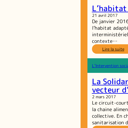
à
L’habitat
l’
21 avril 2017
De janvier 2016
l’habitat adapt
interministérie
contexte…
:
Lire la suite
L’
a
d
L’Intervention soci
g
d
La Solidar
v
vecteur d
2 mars 2017
Le circuit-cour
la chaine alimen
collective. En c
sanitarisation 