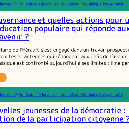
ncontres
dentes EP
, 
Politiques éducatives, Education Populaire, Citoyenneté
u
alogue
uvernance et quelles actions pour 
toyen
éducation populaire qui réponde au
’avenir ?
laire de l’Hérault s’est engagé dans un travail prospect
comités et antennes qui répondent aux défis de l’avenir
lassique est confronté aujourd’hui à ses limites : il ne p
elle
ouvernance
dentes EP
, 
Politiques éducatives, Education Populaire, Citoyenneté
elles
tions
velles jeunesses de la démocratie :
our
n
tion de la participation citoyenne 
ojet
éducation