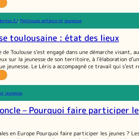
a
lidarité
imentaire
dentes EJ
, 
Politiques enfance et jeunesse
e
oximité :
se toulousaine : état des lieux
n
cteur
émancipation ?
le de Toulouse s’est engagé dans une démarche visant, a
eux sur la jeunesse de son territoire, à l’élaboration d’u
que jeunesse. Le Léris a accompagné ce travail qui s’est 
a
unesse
ulousaine :
et jeunesse
at
es
oncle – Pourquoi faire participer l
eux
ales en Europe Pourquoi faire participer les jeunes ? Le