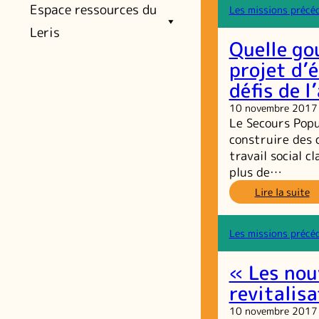
Espace ressources du
re
Les missions précé
d
Leris
di
Quelle go
ci
projet d’
défis de l
10 novembre 2017
Le Secours Popu
construire des 
travail social c
plus de…
:
Lire la suite
Qu
g
et
Les missions précé
qu
ac
« Les nou
p
u
revitalisa
pr
10 novembre 2017
d’