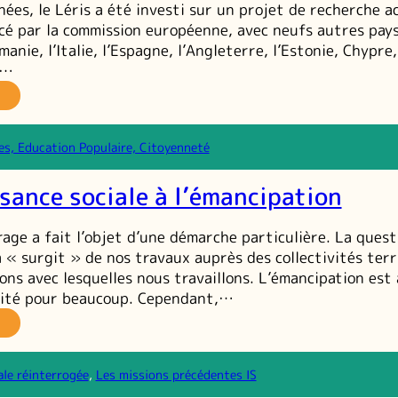
ées, le Léris a été investi sur un projet de recherche a
cé par la commission européenne, avec neufs autres pays 
manie, l’Italie, l’Espagne, l’Angleterre, l’Estonie, Chypre,
e…
EER
cherche
es, Education Populaire, Citoyenneté
tion
uropéenne
ssance sociale à l’émancipation
r
rticipation
rage a fait l’objet d’une démarche particulière. La quest
es
 « surgit » de nos travaux auprès des collectivités terr
unes
ions avec lesquelles nous travaillons. L’émancipation est
oms
lité pour beaucoup. Cependant,…
ens
u
e
oyage
issance
ale réinterrogée
, 
Les missions précédentes IS
ciale