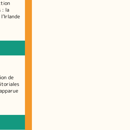
ction
: la
 l’Irlande
ion de
itoriales
 apparue