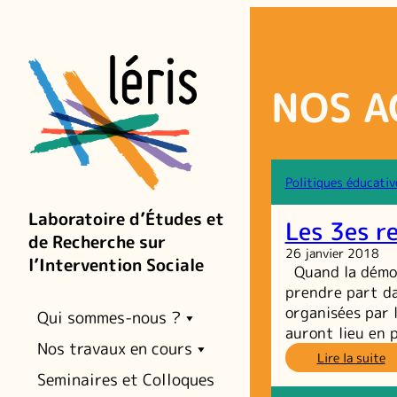
Aller
au
contenu
NOS A
Politiques éducativ
Laboratoire d’Études et
Les 3es r
de Recherche sur
26 janvier 2018
l’Intervention Sociale
Quand la démocr
prendre part d
organisées par 
Qui sommes-nous ?
auront lieu en p
Nos travaux en cours
:
Lire la suite
L
Seminaires et Colloques
3