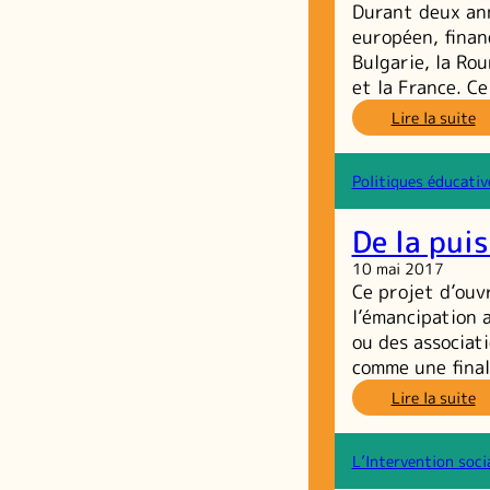
Durant deux ann
européen, finan
Bulgarie, la Rou
et la France. C
:
Lire la suite
P
–
Re
Politiques éducativ
ac
E
De la pui
su
la
10 mai 2017
pa
Ce projet d’ouv
d
l’émancipation a
je
ou des associat
r
comme une fina
et
g
:
Lire la suite
d
D
v
la
pu
L’Intervention soci
so