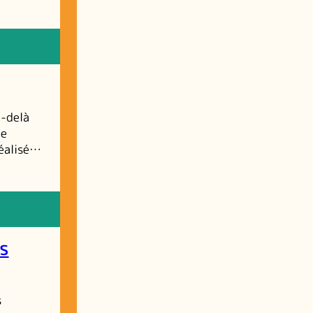
u-delà
ne
réalisé…
es
s