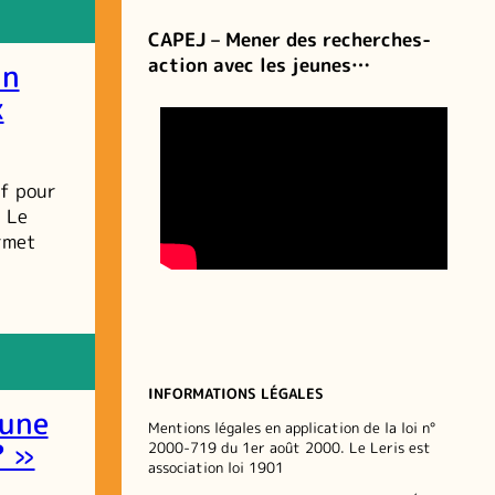
CAPEJ – Mener des recherches-
action avec les jeunes…
un
x
if pour
. Le
ermet
INFORMATIONS LÉGALES
 une
Mentions légales en application de la loi n°
? »
2000-719 du 1er août 2000. Le Leris est
association loi 1901