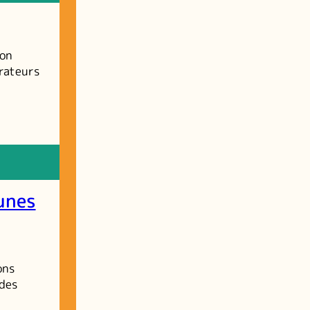
son
trateurs
unes
ons
 des