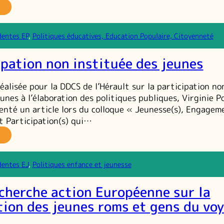
re
imateur
n
dentes EP
, 
Politiques éducatives, Education Populaire, Citoyenneté
ntre
cial
ipation non instituée des jeunes
près
e
unes
éalisée pour la DDCS de l’Hérault sur la participation no
ultes
unes à l’élaboration des politiques publiques, Virginie Po
enté un article lors du colloque « Jeunesse(s), Engageme
et Participation(s) qui…
a
rticipation
on
dentes EJ
, 
Politiques enfance et jeunesse
stituée
es
cherche action Européenne sur la
unes
tion des jeunes roms et gens du vo