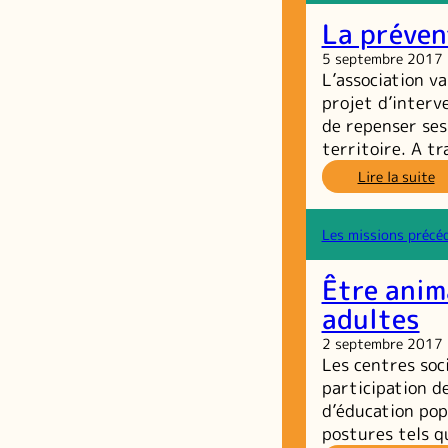
Ju
La préven
As
su
5 septembre 2017
le
L’association va
tr
projet d’interve
d
de repenser ses
je
territoire. A t
:
Lire la suite
L
pr
sp
Les missions précé
d
le
Être anim
G
adultes
2 septembre 2017
Les centres soc
participation d
d’éducation popu
postures tels 