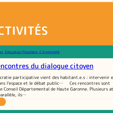
CTIVITÉS
es, Education Populaire, Citoyenneté
encontres du dialogue citoyen
atie participative vient des habitant.e.s : intervenir 
ans l’espace et le débat public… Ces rencontres sont
le Conseil Départemental de Haute Garonne. Plusieurs at
arallèle, ils…
es
es