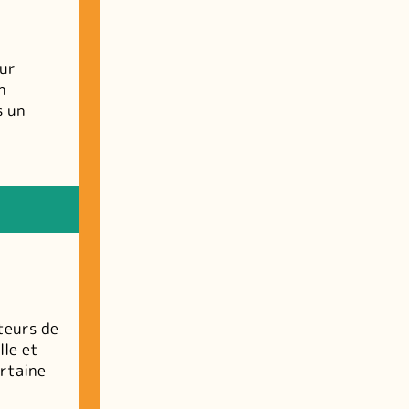
sur
n
s un
teurs de
lle et
ertaine