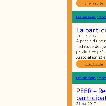
:
Lire la suite
Êt
an
e
Les missions précé
ce
so
La partic
au
d
21 juin 2017
je
A partir d’une r
ad
instituée des je
produit et prés
Association(s) 
:
Lire la suite
L
pa
n
Les missions précé
in
d
PEER – Re
je
participa
24 mai 2017