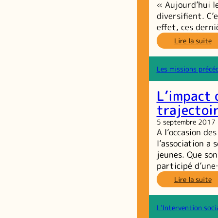
« Aujourd’hui le
po
qu
diversifient. C’
r
effet, ces dern
a
:
Lire la suite
dé
« 
d
no
l’
je
Les missions précé
d
la
L’impact 
dé
u
trajectoi
re
5 septembre 2017
d
A l’occasion de
la
pa
l’association a
ci
jeunes. Que son
participé d’un
:
Lire la suite
L’
d
p
L’Intervention soci
e