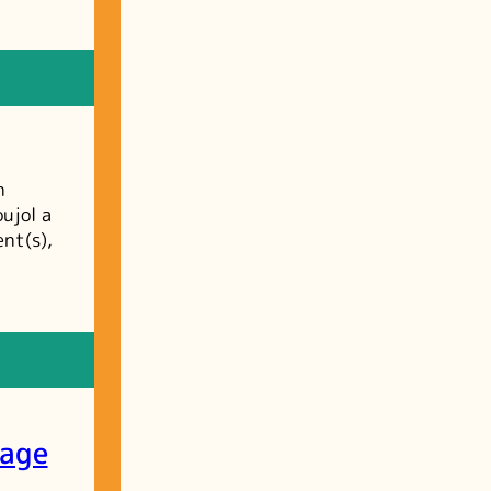
n
ujol a
nt(s),
yage