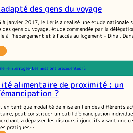
 adapté des gens du voyage
émancipation
 à janvier 2017, le Léris a réalisé une étude nationale 
é des gens du voyage, étude commandée par la délégatio
lle à l’hébergement et à l’accès au logement – Dihal. Dan
habitat
dapté
es
ale réinterrogée
, 
Les missions précédentes IS
ens
u
ité alimentaire de proximité : un
oyage
’émancipation ?
t, en tant que modalité de mise en lien des différents ac
taire, peut constituer un outil d’émancipation individue
herchant à dépasser les discours injonctifs visant une c
des pratiques…