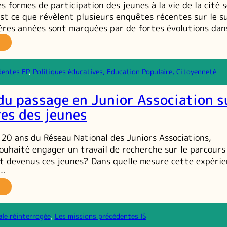
s formes de participation des jeunes à la vie de la cité s
pulaire
i
est ce que révèlent plusieurs enquêtes récentes sur le s
éponde
ières années sont marquées par de fortes évolutions da
ux
fis
Les
e
uvelles
avenir ?
unesses
dentes EP
, 
Politiques éducatives, Education Populaire, Citoyenneté
e
du passage en Junior Association s
mocratie :
ne
res des jeunes
vitalisation
e
s 20 ans du Réseau National des Juniors Associations,
rticipation
 souhaité engager un travail de recherche sur le parcours
toyenne ? »
t devenus ces jeunes? Dans quelle mesure cette expérie
e…
impact
u
assage
ale réinterrogée
, 
Les missions précédentes IS
n